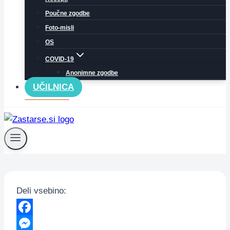
Poučne zgodbe
Foto-misli
OS
COVID-19
Anonimne zgodbe
UČILNICA
Deli vsebino:
Facebook