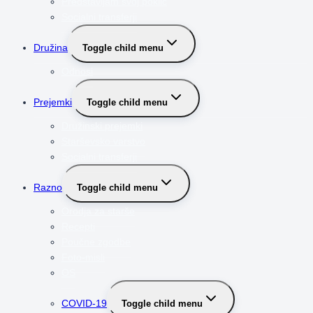
Predstavljam svoj poklic
Socialni transferji
Družina
Toggle child menu
Odnosi
Prejemki
Toggle child menu
Družinski prejemki
Starševsko varstvo
Socialni transferji
Razno
Toggle child menu
Orodja za starše
Recepti
Poučne zgodbe
Foto-misli
OS
COVID-19
Toggle child menu