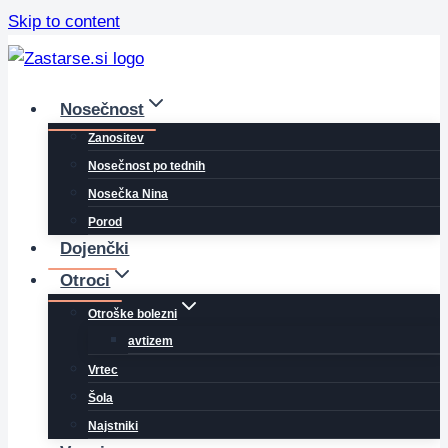
Skip to content
Nosečnost
Zanositev
Nosečnost po tednih
Nosečka Nina
Porod
Dojenčki
Otroci
Otroške bolezni
avtizem
Vrtec
Šola
Najstniki