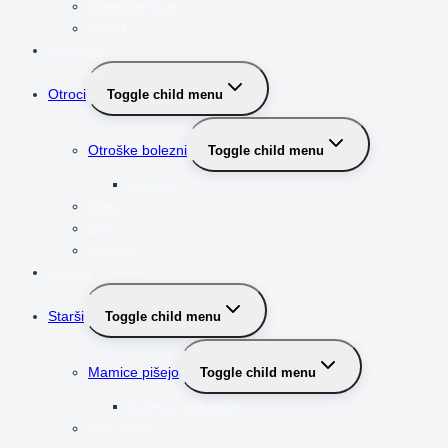
Nosečka Nina
Porod
Dojenčki
Otroci
Toggle child menu
Otroške bolezni
Toggle child menu
avtizem
Vrtec
Šola
Najstniki
Vzgoja
Starši
Toggle child menu
Mamice pišejo
Toggle child menu
Življenje z dvojčki
Očki pišejo