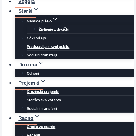
Vzgoja
Starši
Mamice pišejo
Življenje z dvojčki
Očki pišejo
Predstavljam svoj poklic
Socialni transferji
Družina
Odnosi
Prejemki
Družinski prejemki
Starševsko varstvo
Socialni transferji
Razno
Orodja za starše
Recepti