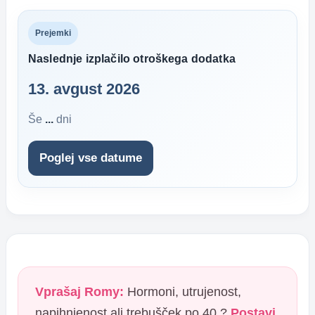
Prejemki
Naslednje izplačilo otroškega dodatka
13. avgust 2026
Še
...
dni
Poglej vse datume
Vprašaj Romy:
Hormoni, utrujenost,
napihnjenost ali trebušček po 40.?
Postavi