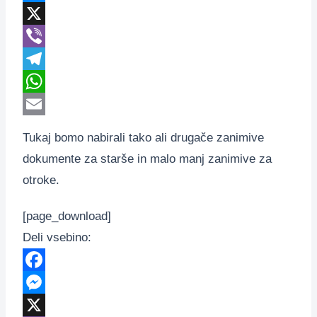
Messenger
X
Viber
Telegram
WhatsApp
Email
Tukaj bomo nabirali tako ali drugače zanimive
dokumente za starše in malo manj zanimive za
otroke.
[page_download]
Deli vsebino:
Facebook
Messenger