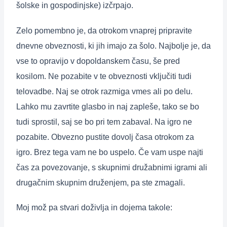
šolske in gospodinjske) izčrpajo.
Zelo pomembno je, da otrokom vnaprej pripravite
dnevne obveznosti, ki jih imajo za šolo. Najbolje je, da
vse to opravijo v dopoldanskem času, še pred
kosilom. Ne pozabite v te obveznosti vključiti tudi
telovadbe. Naj se otrok razmiga vmes ali po delu.
Lahko mu zavrtite glasbo in naj zapleše, tako se bo
tudi sprostil, saj se bo pri tem zabaval. Na igro ne
pozabite. Obvezno pustite dovolj časa otrokom za
igro. Brez tega vam ne bo uspelo. Če vam uspe najti
čas za povezovanje, s skupnimi družabnimi igrami ali
drugačnim skupnim druženjem, pa ste zmagali.
Moj mož pa stvari doživlja in dojema takole: