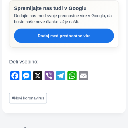
Spremljajte nas tudi v Googlu
Dodajte nas med svoje prednostne vire v Googlu, da
boste naše nove članke lažje našli.
Dodaj med prednostne vire
Deli vsebino:
F
M
X
Vi
T
W
E
a
e
b
el
h
m
c
ss
er
e
at
ail
Post
#
Novi koronavirus
e
e
gr
s
Tags:
b
n
a
A
o
g
m
p