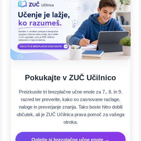
Pokukajte v ZUČ Učilnico
Preizkusite tri brezplačne učne enote za 7., 8. in 9.
razred ter preverite, kako so zasnovane razlage,
naloge in preverjanje znanja. Tako boste hitro dobili
občutek, ali je ZUČ Učilnica prava pomoč za vašega
otroka.
→
Oglejte si brezplačne učne enote