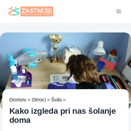
Skip
to
content
Domov
»
Otroci
»
Šola
»
Kako izgleda pri nas šolanje
doma