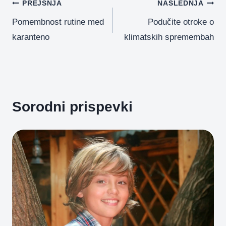
o
er
p
Navigacija
PREJŠNJA
NASLEDNJA
k
Pomembnost rutine med
Podučite otroke o
prispevka
karanteno
klimatskih spremembah
Sorodni prispevki