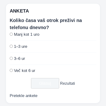
ANKETA
Koliko časa vaš otrok preživi na
telefonu dnevno?
Manj kot 1 uro
1–3 ure
3–6 ur
Več kot 6 ur
Rezultati
Pretekle ankete