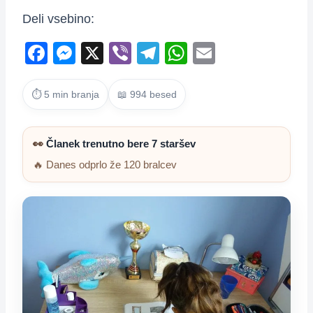
Deli vsebino:
F
M
X
Vi
T
W
E
a
e
b
el
h
m
c
ss
er
e
at
ail
⏱ 5 min branja
📖 994 besed
e
e
gr
s
b
n
a
A
👀
Članek trenutno bere 7 staršev
o
g
m
p
🔥 Danes odprlo že 120 bralcev
o
er
p
k