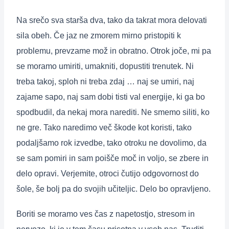
Na srečo sva starša dva, tako da takrat mora delovati
sila obeh. Če jaz ne zmorem mirno pristopiti k
problemu, prevzame mož in obratno. Otrok joče, mi pa
se moramo umiriti, umakniti, dopustiti trenutek. Ni
treba takoj, sploh ni treba zdaj … naj se umiri, naj
zajame sapo, naj sam dobi tisti val energije, ki ga bo
spodbudil, da nekaj mora narediti. Ne smemo siliti, ko
ne gre. Tako naredimo več škode kot koristi, tako
podaljšamo rok izvedbe, tako otroku ne dovolimo, da
se sam pomiri in sam poišče moč in voljo, se zbere in
delo opravi. Verjemite, otroci čutijo odgovornost do
šole, še bolj pa do svojih učiteljic. Delo bo opravljeno.
Boriti se moramo ves čas z napetostjo, stresom in