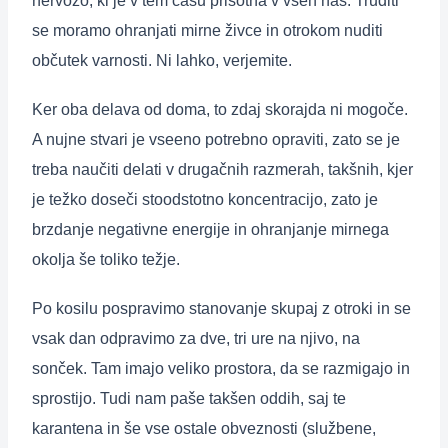
nervozo, ki je v tem času prisotna v vseh nas. Truditi
se moramo ohranjati mirne živce in otrokom nuditi
občutek varnosti. Ni lahko, verjemite.
Ker oba delava od doma, to zdaj skorajda ni mogoče.
A nujne stvari je vseeno potrebno opraviti, zato se je
treba naučiti delati v drugačnih razmerah, takšnih, kjer
je težko doseči stoodstotno koncentracijo, zato je
brzdanje negativne energije in ohranjanje mirnega
okolja še toliko težje.
Po kosilu pospravimo stanovanje skupaj z otroki in se
vsak dan odpravimo za dve, tri ure na njivo, na
sonček. Tam imajo veliko prostora, da se razmigajo in
sprostijo. Tudi nam paše takšen oddih, saj te
karantena in še vse ostale obveznosti (službene,