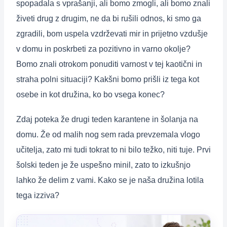
spopadala s vprašanji, ali bomo zmogli, ali bomo znali
živeti drug z drugim, ne da bi rušili odnos, ki smo ga
zgradili, bom uspela vzdrževati mir in prijetno vzdušje
v domu in poskrbeti za pozitivno in varno okolje?
Bomo znali otrokom ponuditi varnost v tej kaotični in
straha polni situaciji? Kakšni bomo prišli iz tega kot
osebe in kot družina, ko bo vsega konec?
Zdaj poteka že drugi teden karantene in šolanja na
domu. Že od malih nog sem rada prevzemala vlogo
učitelja, zato mi tudi tokrat to ni bilo težko, niti tuje. Prvi
šolski teden je že uspešno minil, zato to izkušnjo
lahko že delim z vami. Kako se je naša družina lotila
tega izziva?