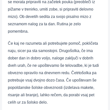
se morata pripraviti na začetek pouka (preobleči iz
pižame v trenirko, umiti zobe, si pripraviti delovno
mizo). Ob devetih sedita za svojo pisalno mizo z
seznamom nalog za ta dan. Rutina je zelo
pomembna.
Če kaj ne razumeta ali potrebujete pomoč, pokličeta
naju, sicer pa sta samostojni. Drugošolka, če ima
dober dan in dobro voljo, naloge zaključi v dobrih
dveh urah, če ne upoštevamo še telovadbe, ki je tudi
obvezno opravilo na dnevnem redu. Četrtošolka pa
potrebuje vsaj dvojno dozo časa. Če upoštevam še
popoldanske šolske obveznosti (izdelava makete,
risanje ali branje), lahko rečem, da porabi vsaj pet
celih ur za šolsko delo.