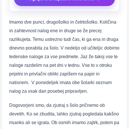
Imamo dve punci, drugošolko in četrtošolko. Količina
in zahtevnost nalog ene in druge se že precej
razlikujeta. Temu ustrezno tudi čas, ki ga ena in druga
dnevno porabita za šolo. V nedeljo od učiteljic dobimo
tedenske naloge za vse predmete. Jaz že takoj vse te
naloge razdelim na pet dni v tednu. Vse to v otroku
prijetni in privlačni obliki zapišem na papir in
natisnem. V ponedeljek imata obe šolarki seznam
nalog za vsak dan posebej pripravljen.
Dogovorjeni smo, da zjutraj s šolo pričnemo ob
devetih. Ko se zbudita, lahko zjutraj pogledata kakšno
risanko ali se igrata. Ob osmih imamo zajtrk, potem pa