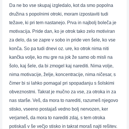
Da ne bo vse skupaj izgledalo, kot da smo popolna
družina s popolnimi otroki, moram izpostaviti tudi
težave, ki pri tem nastanejo. Prva in najbolj boleča je
motivacija. Pride dan, ko je otrok tako zelo motiviran
za delo, da se zapre v sobo in pride ven šele, ko vse
konča. So pa tudi dnevi oz. ure, ko otrok nima niti
kančka volje, ko mu gre na jok že samo ob misli na
šolo, kaj šele, da bi zmogel kaj narediti. Nima volje,
nima motivacije, želje, koncentracije, nima ničesar, s
čimer bi si lahko pomagal pri spopadanju s šolskimi
obveznostmi. Takrat je mučno za vse, za otroka in za
nas starše. Veš, da mora to narediti, razumeš njegovo
stisko, vseeno postajaš vedno bolj nervozen, ker
verjameš, da mora to narediti zdaj, s tem otroka
potiskaš v še večjo stisko in takrat moraš najti rešitev.