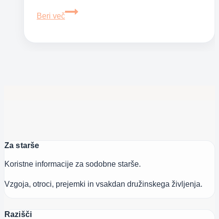
Otroške
Beri več
bolezni
–
ošpice
Za starše
Koristne informacije za sodobne starše.
Vzgoja, otroci, prejemki in vsakdan družinskega življenja.
Razišči