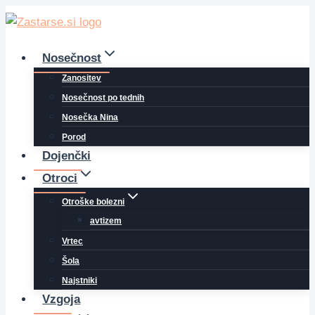
Skip
to
content
Nosečnost
Zanositev
Nosečnost po tednih
Nosečka Nina
Porod
Dojenčki
Otroci
Otroške bolezni
avtizem
Vrtec
Šola
Najstniki
Vzgoja