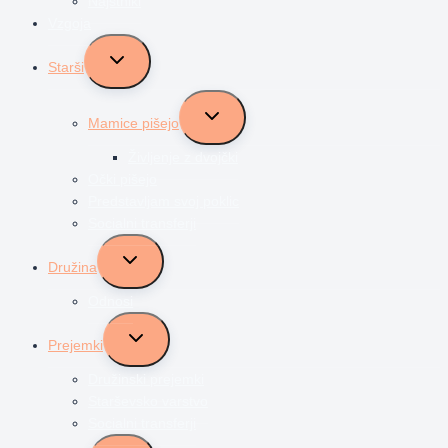
Najstniki
Vzgoja
Toggle
Starši
child
menu
Toggle
Mamice pišejo
child
menu
Življenje z dvojčki
Očki pišejo
Predstavljam svoj poklic
Socialni transferji
Toggle
Družina
child
menu
Odnosi
Toggle
Prejemki
child
menu
Družinski prejemki
Starševsko varstvo
Socialni transferji