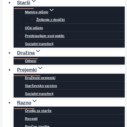
Starši
Mamice pišejo
Življenje z dvojčki
Očki pišejo
Predstavljam svoj poklic
Socialni transferji
Družina
Odnosi
Prejemki
Družinski prejemki
Starševsko varstvo
Socialni transferji
Razno
Orodja za starše
Recepti
Poučne zgodbe