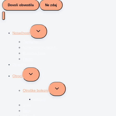
Dovoli obvestila
Ne zdaj
Toggle
Nosečnost
child
menu
Zanositev
Nosečnost po tednih
Nosečka Nina
Porod
Dojenčki
Toggle
Otroci
child
menu
Toggle
Otroške bolezni
child
menu
avtizem
Vrtec
Šola