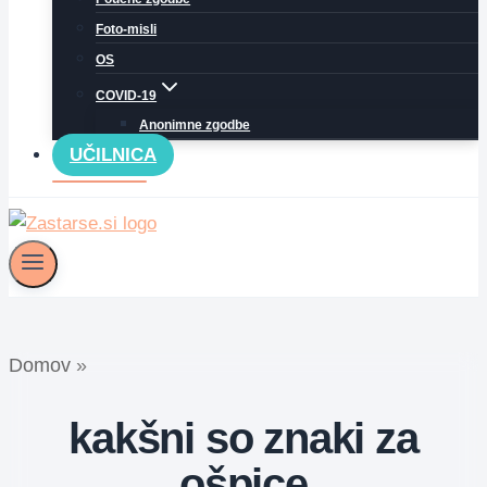
Foto-misli
OS
COVID-19
Anonimne zgodbe
UČILNICA
Domov
»
kakšni so znaki za
ošpice