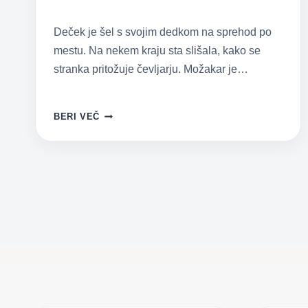
Deček je šel s svojim dedkom na sprehod po
mestu. Na nekem kraju sta slišala, kako se
stranka pritožuje čevljarju. Možakar je…
ZGODBA
BERI VEČ
ZA
30
SEKUND:
PRAVA
VREDNOST