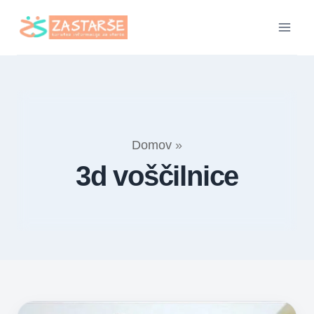
Skip
to
content
Domov
»
3d voščilnice