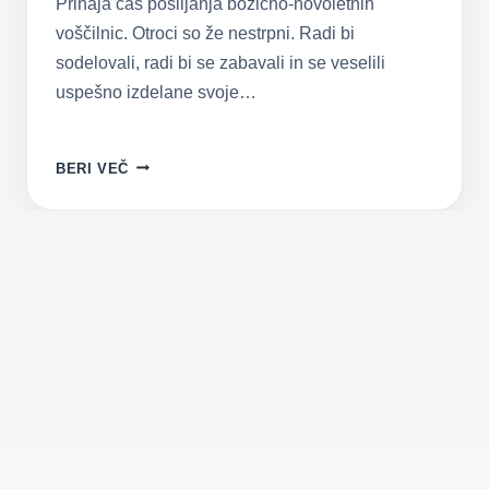
Prihaja čas pošiljanja božično-novoletnih
voščilnic. Otroci so že nestrpni. Radi bi
sodelovali, radi bi se zabavali in se veselili
uspešno izdelane svoje…
KAKO
BERI VEČ
IZDELATI
3D
BOŽIČNO-
NOVOLETNO
VOŠČILNICO?