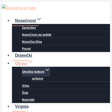
Skip
to
content
Nosečnost
Zanositev
Nosečnost po tednih
Nosečka Nina
Porod
Dojenčki
Otroci
Otroške bolezni
avtizem
Vrtec
Šola
Najstniki
Vzgoja