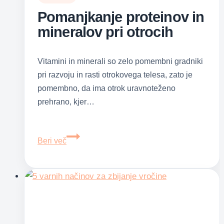
Pomanjkanje proteinov in
mineralov pri otrocih
Vitamini in minerali so zelo pomembni gradniki
pri razvoju in rasti otrokovega telesa, zato je
pomembno, da ima otrok uravnoteženo
prehrano, kjer…
Pomanjkanje
Beri več
proteinov
in
mineralov
pri
otrocih