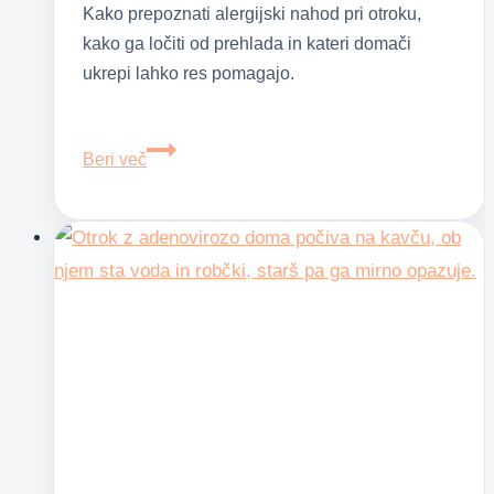
Kako prepoznati alergijski nahod pri otroku,
kako ga ločiti od prehlada in kateri domači
ukrepi lahko res pomagajo.
Alergijski
Beri več
nahod
pri
otroku:
kako
ga
prepoznati
in
pomagati