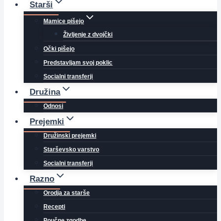
Starši
Mamice pišejo
Življenje z dvojčki
Očki pišejo
Predstavljam svoj poklic
Socialni transferji
Družina
Odnosi
Prejemki
Družinski prejemki
Starševsko varstvo
Socialni transferji
Razno
Orodja za starše
Recepti
Poučne zgodbe