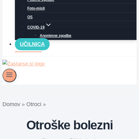
Foto-misli
OS
COVID-19
Anonimne zgodbe
UČILNICA
Domov
»
Otroci
»
Otroške bolezni