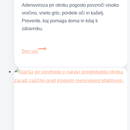
Adenoviroza pri otroku pogosto povzroči visoko
vročino, vneto grlo, pordele oči in kašelj.
Preverite, kaj pomaga doma in kdaj k
zdravniku.
Adenoviroza
Beri več
pri
otroku:
kako
jo
prepoznati
in
kdaj
k
zdravniku