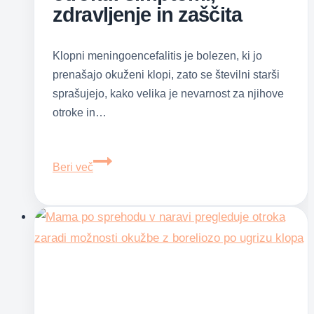
zdravljenje in zaščita
Klopni meningoencefalitis je bolezen, ki jo
prenašajo okuženi klopi, zato se številni starši
sprašujejo, kako velika je nevarnost za njihove
otroke in…
Klopni
Beri več
meningoencefalitis
pri
otroku:
simptomi,
zdravljenje
in
zaščita