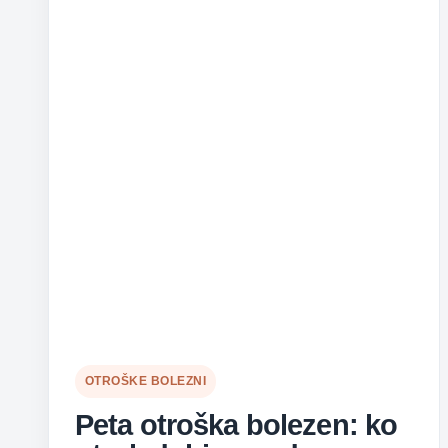
in
ustaviti
pravočasno
OTROŠKE BOLEZNI
Peta otroška bolezen: ko