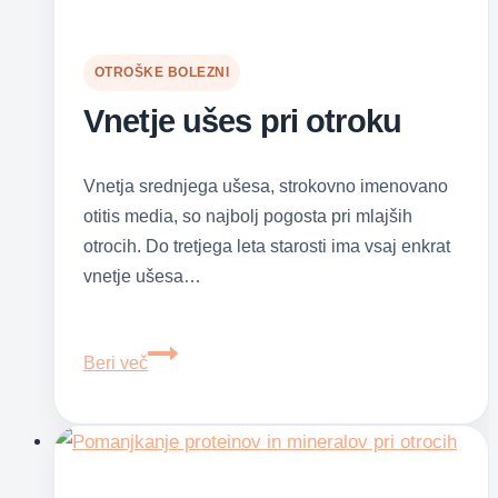
OTROŠKE BOLEZNI
Vnetje ušes pri otroku
Vnetja srednjega ušesa, strokovno imenovano
otitis media, so najbolj pogosta pri mlajših
otrocih. Do tretjega leta starosti ima vsaj enkrat
vnetje ušesa…
Vnetje
Beri več
ušes
pri
otroku