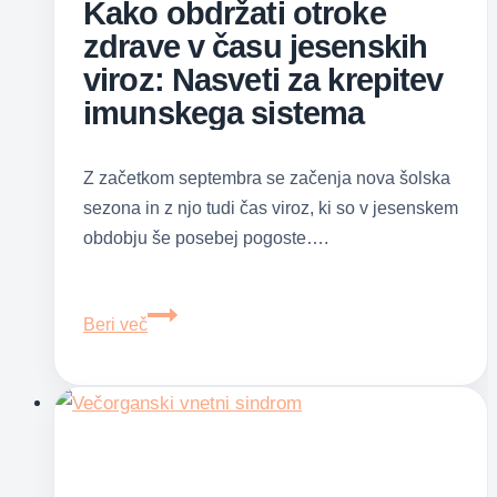
Kako obdržati otroke
zdrave v času jesenskih
viroz: Nasveti za krepitev
imunskega sistema
Z začetkom septembra se začenja nova šolska
sezona in z njo tudi čas viroz, ki so v jesenskem
obdobju še posebej pogoste….
Kako
Beri več
obdržati
otroke
zdrave
v
času