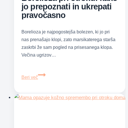
jo prepoznati in ukrepati
pravočasno
Borelioza je najpogostejša bolezen, ki jo pri
nas prenašajo klopi, zato marsikaterega starša
zaskrbi že sam pogled na prisesanega klopa.
Večina ugrizov…
Borelioza
Beri več
pri
otroku:
kako
jo
prepoznati
in