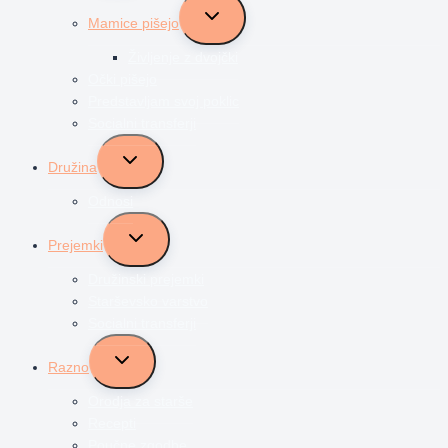
Toggle
Mamice pišejo
child
menu
Življenje z dvojčki
Očki pišejo
Predstavljam svoj poklic
Socialni transferji
Toggle
Družina
child
menu
Odnosi
Toggle
Prejemki
child
menu
Družinski prejemki
Starševsko varstvo
Socialni transferji
Toggle
Razno
child
menu
Orodja za starše
Recepti
Poučne zgodbe