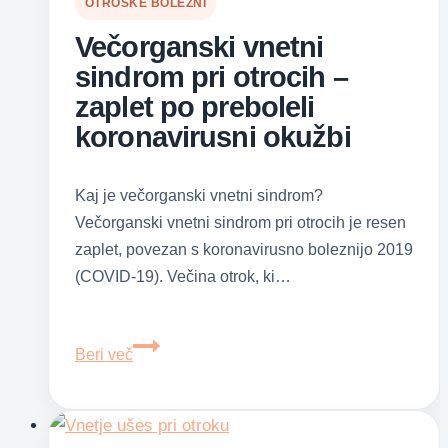
OTROŠKE BOLEZNI
Večorganski vnetni
sindrom pri otrocih –
zaplet po preboleli
koronavirusni okužbi
Kaj je večorganski vnetni sindrom?
Večorganski vnetni sindrom pri otrocih je resen
zaplet, povezan s koronavirusno boleznijo 2019
(COVID-19). Večina otrok, ki…
Večorganski
Beri več
vnetni
sindrom
pri