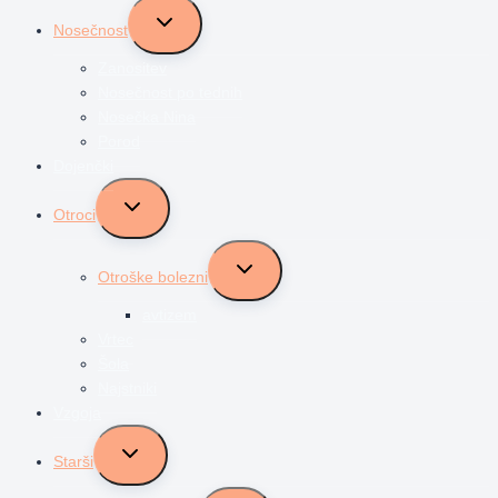
Toggle
Nosečnost
child
menu
Zanositev
Nosečnost po tednih
Nosečka Nina
Porod
Dojenčki
Toggle
Otroci
child
menu
Toggle
Otroške bolezni
child
menu
avtizem
Vrtec
Šola
Najstniki
Vzgoja
Toggle
Starši
child
menu