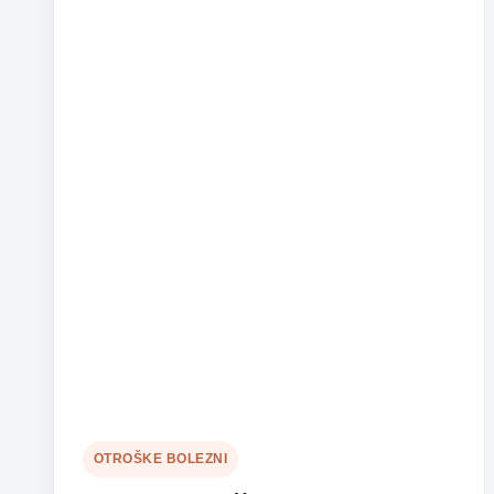
in
visoko
vročino
OTROŠKE BOLEZNI