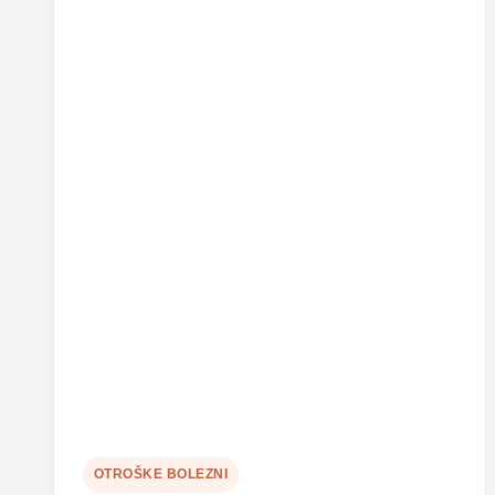
ukrepati
pravočasno
OTROŠKE BOLEZNI