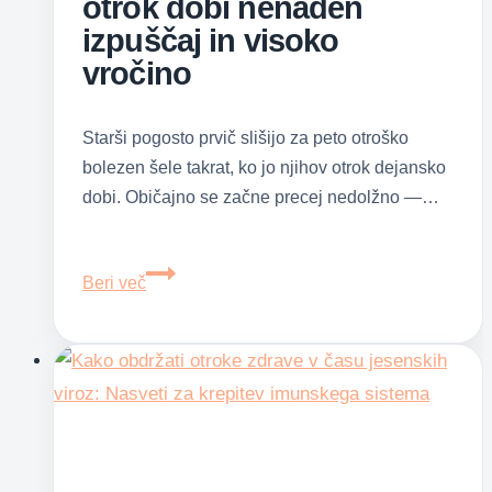
otrok dobi nenaden
izpuščaj in visoko
vročino
Starši pogosto prvič slišijo za peto otroško
bolezen šele takrat, ko jo njihov otrok dejansko
dobi. Običajno se začne precej nedolžno —…
Peta
Beri več
otroška
bolezen:
ko
otrok
dobi
nenaden
izpuščaj