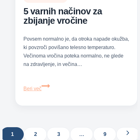
5 varnih načinov za
zbijanje vročine
Povsem normalno je, da otroka napade okužba,
ki povzroči povišano telesno temperaturo.
Večinoma vročina poteka normalno, ne glede
na zdravljenje, in večina…
5
Beri več
varnih
načinov
za
zbijanje
Page
vročine
navigation
1
2
3
…
9
Next