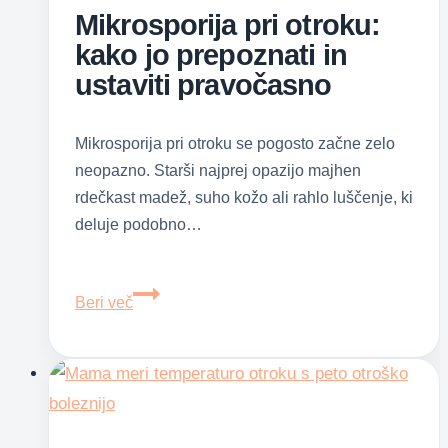
Mikrosporija pri otroku:
kako jo prepoznati in
ustaviti pravočasno
Mikrosporija pri otroku se pogosto začne zelo
neopazno. Starši najprej opazijo majhen
rdečkast madež, suho kožo ali rahlo luščenje, ki
deluje podobno…
Mikrosporija
Beri več
pri
otroku:
kako
jo
prepoznati