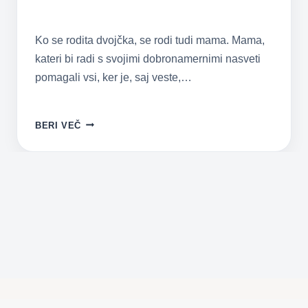
Ko se rodita dvojčka, se rodi tudi mama. Mama,
kateri bi radi s svojimi dobronamernimi nasveti
pomagali vsi, ker je, saj veste,…
KAKO
BERI VEČ
PREŽIVETI
PRVO
LETO
Z
DVOJČKI