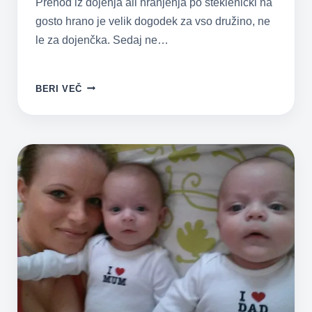
Prehod iz dojenja ali hranjenja po steklenički na
gosto hrano je velik dogodek za vso družino, ne
le za dojenčka. Sedaj ne…
UVAJANJE
BERI VEČ
GOSTE
HRANE
PRI
DVOJČKIH