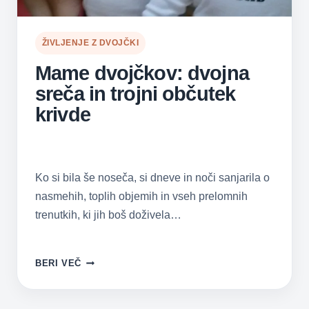
ŽIVLJENJE Z DVOJČKI
Mame dvojčkov: dvojna
sreča in trojni občutek
krivde
Ko si bila še noseča, si dneve in noči sanjarila o
nasmehih, toplih objemih in vseh prelomnih
trenutkih, ki jih boš doživela…
MAME
BERI VEČ
DVOJČKOV:
DVOJNA
SREČA