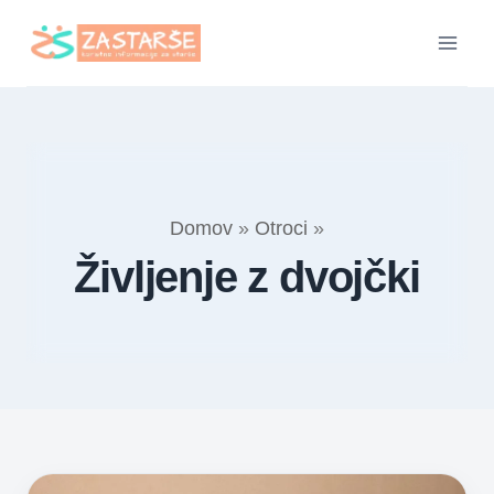
Skip
to
content
Domov
»
Otroci
»
Življenje z dvojčki