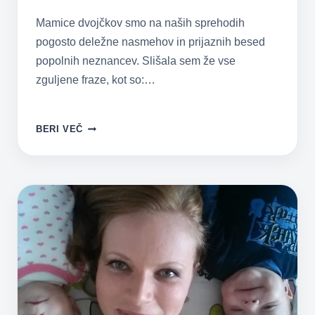
Mamice dvojčkov smo na naših sprehodih
pogosto deležne nasmehov in prijaznih besed
popolnih neznancev. Slišala sem že vse
zguljene fraze, kot so:…
ČAS
BERI VEČ
ZA
SPANJE:
UVAJANJE
SPALNE
RUTINE
PRI
DVOJČKIH