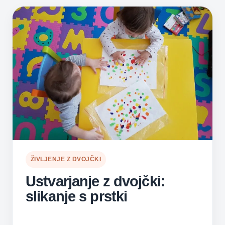
IN
TROJNI
OBČUTEK
KRIVDE
ŽIVLJENJE Z DVOJČKI
Ustvarjanje z dvojčki:
slikanje s prstki