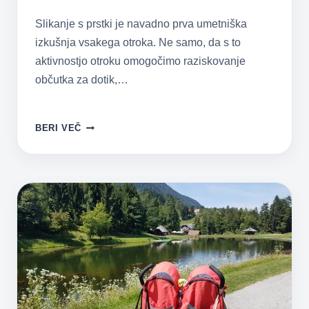
Slikanje s prstki je navadno prva umetniška
izkušnja vsakega otroka. Ne samo, da s to
aktivnostjo otroku omogočimo raziskovanje
občutka za dotik,…
USTVARJANJE
BERI VEČ
Z
DVOJČKI:
SLIKANJE
S
PRSTKI