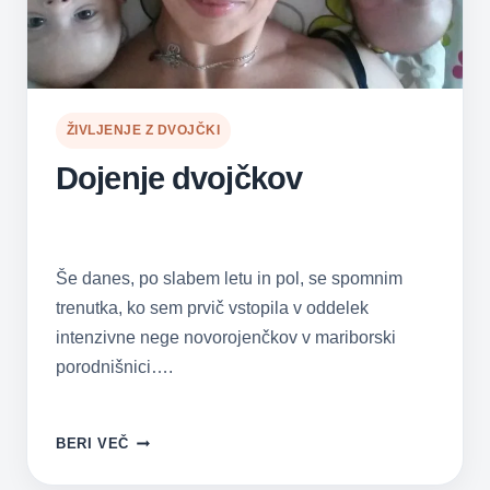
ŽIVLJENJE Z DVOJČKI
Dojenje dvojčkov
Še danes, po slabem letu in pol, se spomnim
trenutka, ko sem prvič vstopila v oddelek
intenzivne nege novorojenčkov v mariborski
porodnišnici….
DOJENJE
BERI VEČ
DVOJČKOV