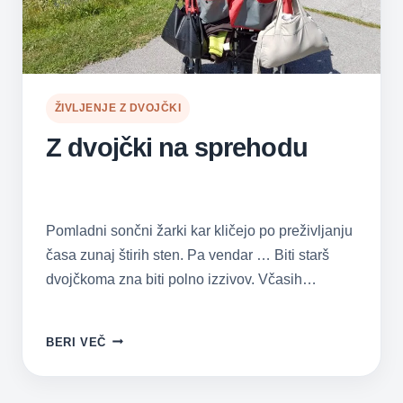
ŽIVLJENJE Z DVOJČKI
Z dvojčki na sprehodu
Pomladni sončni žarki kar kličejo po preživljanju
časa zunaj štirih sten. Pa vendar … Biti starš
dvojčkoma zna biti polno izzivov. Včasih…
Z
BERI VEČ
DVOJČKI
NA
SPREHODU