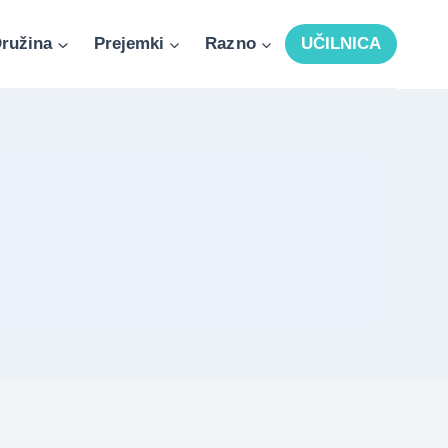
ružina
Prejemki
Razno
UČILNICA