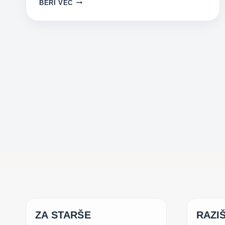
POPOLNI
BERI VEČ
UŽITEK
ZA
POPOLNO
DRUŽINO
ZA STARŠE
RAZIŠ