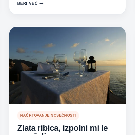
PRIČAKUJEVA
BERI VEČ
PRVEGA
OTROKA.
KAKO
NAJ
SE
NANJ
PRIPRAVIVA?
NAČRTOVANJE NOSEČNOSTI
Zlata ribica, izpolni mi le