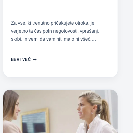
Za vse, ki trenutno pričakujete otroka, je
verjetno ta čas poln negotovosti, vprašanj,
skrbi. In vem, da vam niti malo ni všeč,…
NOSEČNOST,
BERI VEČ
POROD
IN
OMEJITVE
V
PORODNIŠNICAH