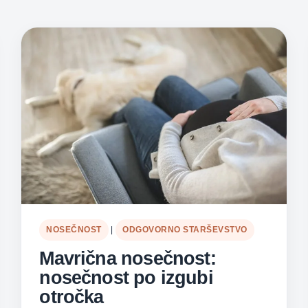
NOSEČNOST
|
ODGOVORNO STARŠEVSTVO
Mavrična nosečnost:
nosečnost po izgubi
otročka