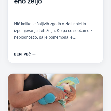
eno željo
Nič koliko je šaljivih zgodb o zlati ribici in
izpolnjevanju treh želja. Ko pa se soočamo z
neplodnostjo, pa je pomembna le…
ZLATA
BERI VEČ
RIBICA,
IZPOLNI
MI
LE
ENO
ŽELJO