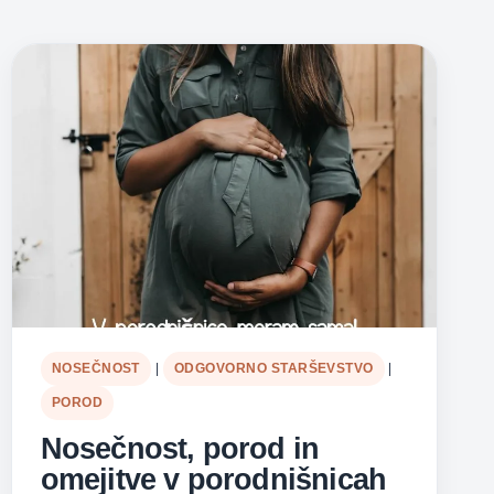
NOSEČNOST
|
ODGOVORNO STARŠEVSTVO
|
POROD
Nosečnost, porod in
omejitve v porodnišnicah