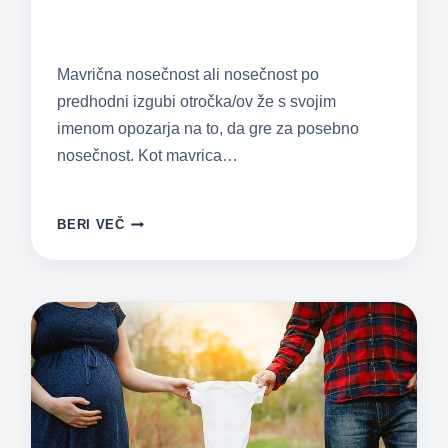
Mavrična nosečnost ali nosečnost po
predhodni izgubi otročka/ov že s svojim
imenom opozarja na to, da gre za posebno
nosečnost. Kot mavrica…
MAVRIČNA
BERI VEČ
NOSEČNOST:
NOSEČNOST
PO
IZGUBI
OTROČKA