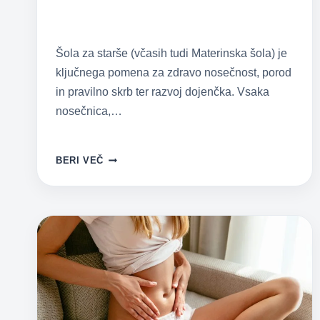
Šola za starše (včasih tudi Materinska šola) je
ključnega pomena za zdravo nosečnost, porod
in pravilno skrb ter razvoj dojenčka. Vsaka
nosečnica,…
GINEKOLOGI
BERI VEČ
POZIVAJO
NOSEČNICE:
OBISK
ŠOLE
ZA
STARŠE
JE
KLJUČEN!