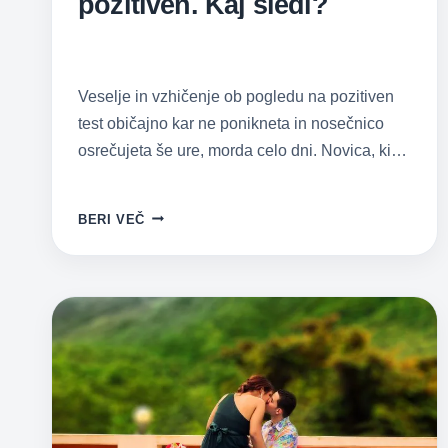
pozitiven. Kaj sledi?
Veselje in vzhičenje ob pogledu na pozitiven
test običajno kar ne ponikneta in nosečnico
osrečujeta še ure, morda celo dni. Novica, ki…
TEST
BERI VEČ
NOSEČNOSTI
JE
POZITIVEN.
KAJ
SLEDI?