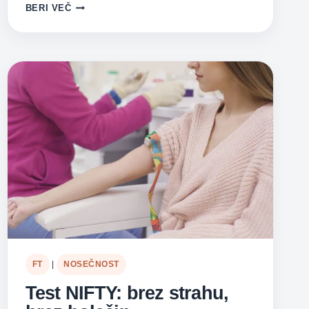
NIFTY
BERI VEČ
PLUS
–
NAJBOLJ
CELOVIT
PREDROJSTVENI
TEST
NA
TRŽIŠČU
FT
|
NOSEČNOST
Test NIFTY: brez strahu,