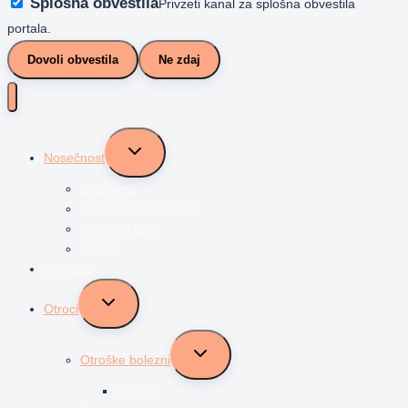
Splošna obvestila
Privzeti kanal za splošna obvestila
portala.
Dovoli obvestila
Ne zdaj
Toggle
Nosečnost
child
menu
Zanositev
Nosečnost po tednih
Nosečka Nina
Porod
Dojenčki
Toggle
Otroci
child
menu
Toggle
Otroške bolezni
child
menu
avtizem