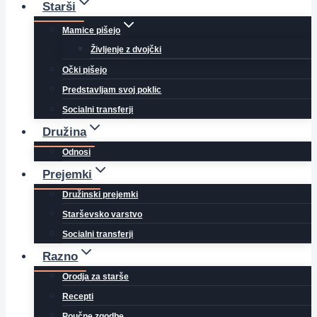
Starši
Mamice pišejo
Življenje z dvojčki
Očki pišejo
Predstavljam svoj poklic
Socialni transferji
Družina
Odnosi
Prejemki
Družinski prejemki
Starševsko varstvo
Socialni transferji
Razno
Orodja za starše
Recepti
Poučne zgodbe