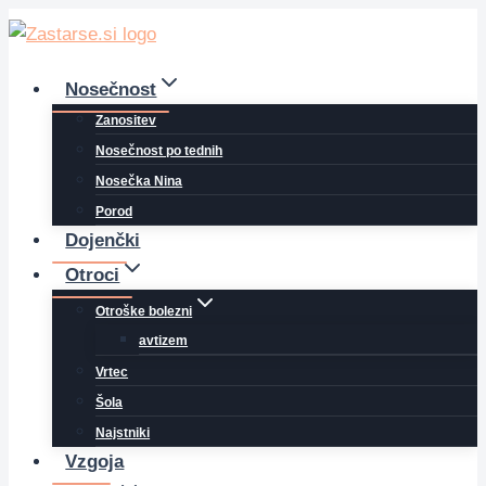
Skip
to
content
Nosečnost
Zanositev
Nosečnost po tednih
Nosečka Nina
Porod
Dojenčki
Otroci
Otroške bolezni
avtizem
Vrtec
Šola
Najstniki
Vzgoja