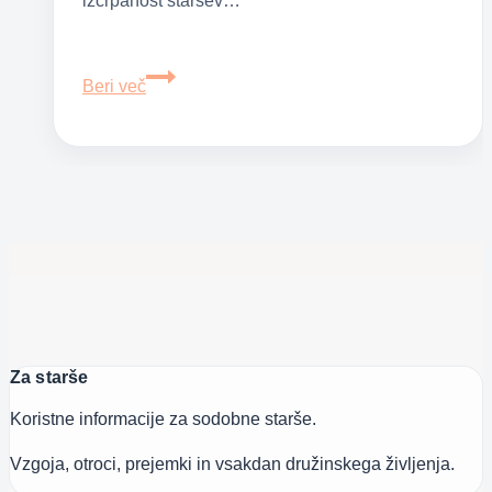
izčrpanost staršev…
Prva
Beri več
pomoč
za
energetsko
izčrpane
starše
–
jutranji
obred
Za starše
Koristne informacije za sodobne starše.
Vzgoja, otroci, prejemki in vsakdan družinskega življenja.