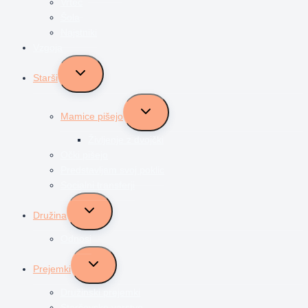
Vrtec
Šola
Najstniki
Vzgoja
Toggle
Starši
child
menu
Toggle
Mamice pišejo
child
menu
Življenje z dvojčki
Očki pišejo
Predstavljam svoj poklic
Socialni transferji
Toggle
Družina
child
menu
Odnosi
Toggle
Prejemki
child
menu
Družinski prejemki
Starševsko varstvo