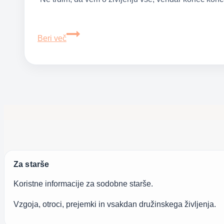
Babičino
Beri več
pismo
novorojeni
vnukinji
Za starše
Koristne informacije za sodobne starše.
Vzgoja, otroci, prejemki in vsakdan družinskega življenja.