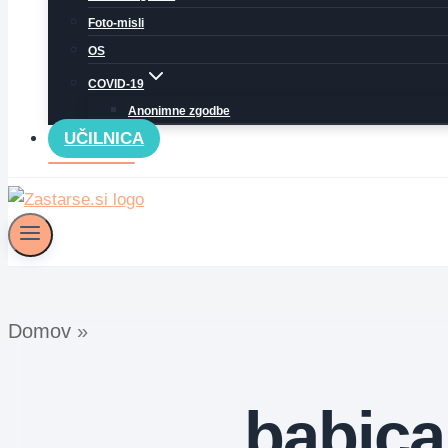
Foto-misli
OS
COVID-19
Anonimne zgodbe
UČILNICA
Domov
»
babica