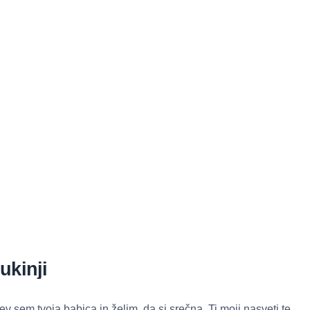
ukinji
v sem tvoja babica in želim, da si srečna. Ti moji nasveti te…