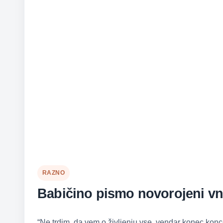
RAZNO
Babičino pismo novorojeni vn
“Ne trdim, da vem o življenju vse, vendar konec konce