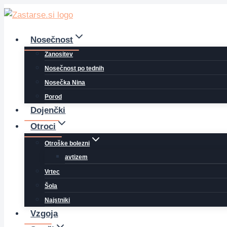
Skip
to
content
Nosečnost
Zanositev
Nosečnost po tednih
Nosečka Nina
Porod
Dojenčki
Otroci
Otroške bolezni
avtizem
Vrtec
Šola
Najstniki
Vzgoja