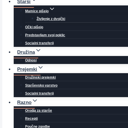
Starši
Mamice pišejo
Življenje z dvojčki
Očki pišejo
Predstavljam svoj poklic
Socialni transferji
Družina
Odnosi
Prejemki
Družinski prejemki
Starševsko varstvo
Socialni transferji
Razno
Orodja za starše
Recepti
Poučne zgodbe