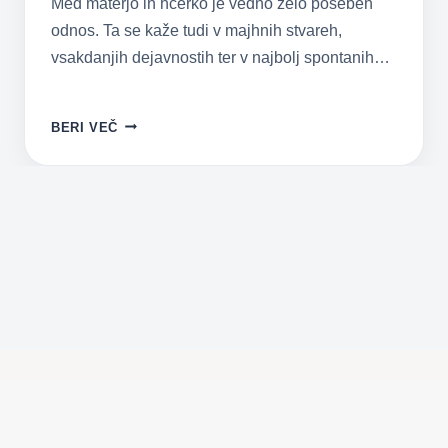
Med materjo in hčerko je vedno zelo poseben
odnos. Ta se kaže tudi v majhnih stvareh,
vsakdanjih dejavnostih ter v najbolj spontanih…
ALI
BERI VEČ
VESTE,
DA
STE
LAHKO
KARKOLI?