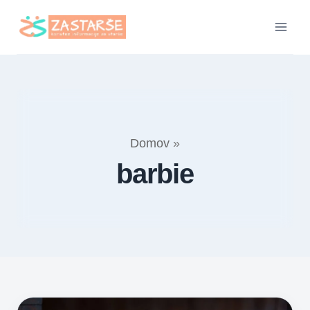
Skip
to
content
Domov
»
barbie