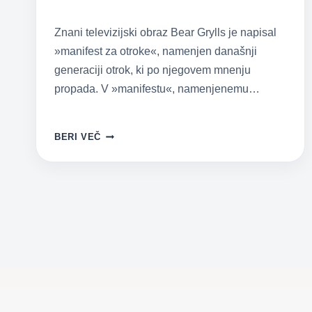
Znani televizijski obraz Bear Grylls je napisal
»manifest za otroke«, namenjen današnji
generaciji otrok, ki po njegovem mnenju
propada. V »manifestu«, namenjenemu…
BEAR
BERI VEČ
GRYLLS
–
MANIFEST
ZA
OTROKE