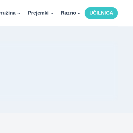
ružina
Prejemki
Razno
UČILNICA