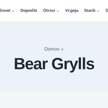
čnost
Dojenčki
Otroci
Vzgoja
Starši
D
Domov
»
Bear Grylls