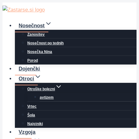
Skip
to
content
Nosečnost
Zanositev
Nosečnost po tednih
Nosečka Nina
Porod
Dojenčki
Otroci
Otroške bolezni
avtizem
Vrtec
Šola
Najstniki
Vzgoja