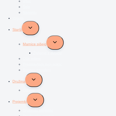
Vrtec
Šola
Najstniki
Vzgoja
Toggle
Starši
child
menu
Toggle
Mamice pišejo
child
menu
Življenje z dvojčki
Očki pišejo
Predstavljam svoj poklic
Socialni transferji
Toggle
Družina
child
menu
Odnosi
Toggle
Prejemki
child
menu
Družinski prejemki
Starševsko varstvo