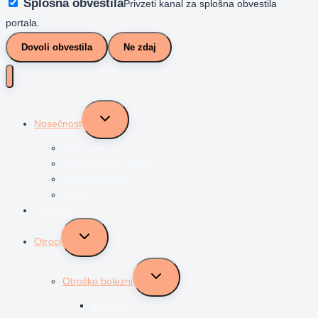
Splošna obvestila
Privzeti kanal za splošna obvestila
portala.
Dovoli obvestila
Ne zdaj
Toggle
Nosečnost
child
menu
Zanositev
Nosečnost po tednih
Nosečka Nina
Porod
Dojenčki
Toggle
Otroci
child
menu
Toggle
Otroške bolezni
child
menu
avtizem