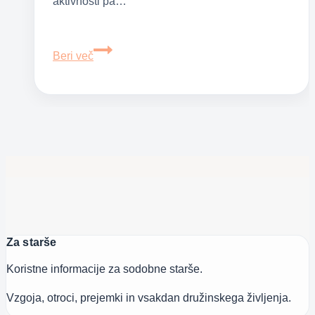
aktivnosti pa…
Kako
Beri več
zaščititi
otroka
pred
klopi:
kaj
morajo
starši
vedeti
letos
Za starše
Koristne informacije za sodobne starše.
Vzgoja, otroci, prejemki in vsakdan družinskega življenja.