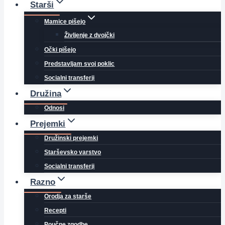
Starši
Mamice pišejo
Življenje z dvojčki
Očki pišejo
Predstavljam svoj poklic
Socialni transferji
Družina
Odnosi
Prejemki
Družinski prejemki
Starševsko varstvo
Socialni transferji
Razno
Orodja za starše
Recepti
Poučne zgodbe