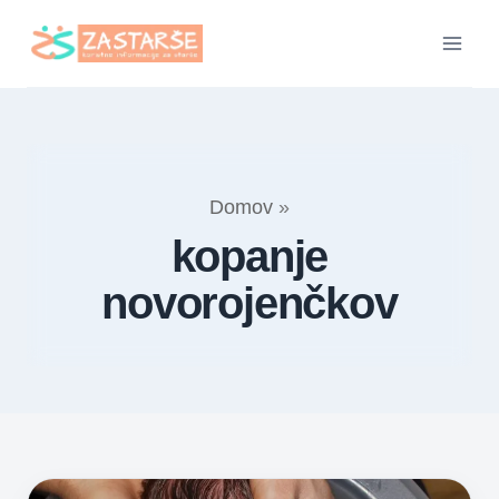
Skip
to
content
Domov
»
kopanje
novorojenčkov