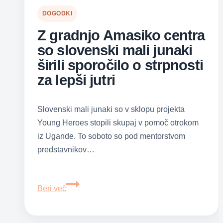
DOGODKI
Z gradnjo Amasiko centra
so slovenski mali junaki
širili sporočilo o strpnosti
za lepši jutri
Slovenski mali junaki so v sklopu projekta
Young Heroes stopili skupaj v pomoč otrokom
iz Ugande. To soboto so pod mentorstvom
predstavnikov…
Z
Beri več
gradnjo
Amasiko