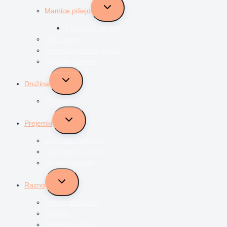
Toggle
Mamice pišejo
child
menu
Življenje z dvojčki
Očki pišejo
Predstavljam svoj poklic
Socialni transferji
Toggle
Družina
child
menu
Odnosi
Toggle
Prejemki
child
menu
Družinski prejemki
Starševsko varstvo
Socialni transferji
Toggle
Razno
child
menu
Orodja za starše
Recepti
Poučne zgodbe