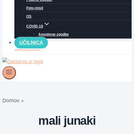
Foto-misli
OS
COVID-19
Anonimne zgodbe
UČILNICA
Domov
»
mali junaki