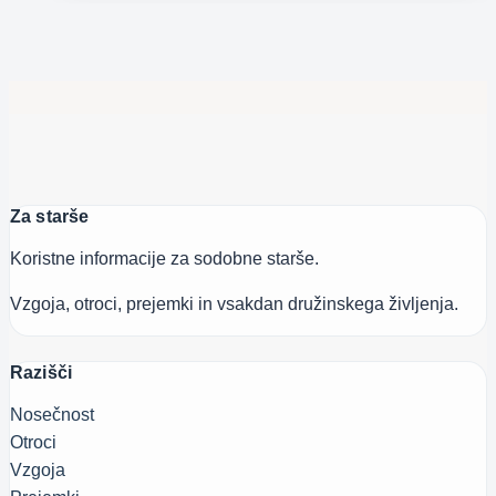
centra
so
slovenski
mali
junaki
širili
sporočilo
Za starše
o
strpnosti
Koristne informacije za sodobne starše.
za
Vzgoja, otroci, prejemki in vsakdan družinskega življenja.
lepši
jutri
Razišči
Nosečnost
Otroci
Vzgoja