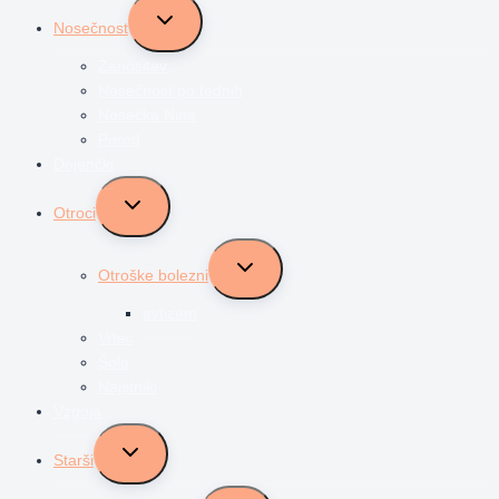
Toggle
Nosečnost
child
menu
Zanositev
Nosečnost po tednih
Nosečka Nina
Porod
Dojenčki
Toggle
Otroci
child
menu
Toggle
Otroške bolezni
child
menu
avtizem
Vrtec
Šola
Najstniki
Vzgoja
Toggle
Starši
child
menu