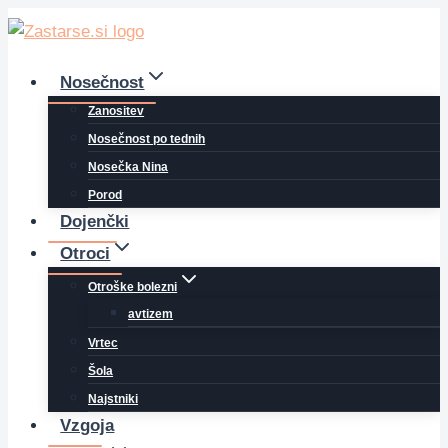
Skip
to
content
Nosečnost
Zanositev
Nosečnost po tednih
Nosečka Nina
Porod
Dojenčki
Otroci
Otroške bolezni
avtizem
Vrtec
Šola
Najstniki
Vzgoja