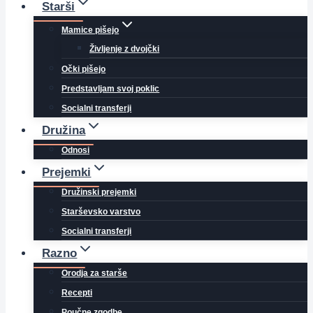
Starši
Mamice pišejo
Življenje z dvojčki
Očki pišejo
Predstavljam svoj poklic
Socialni transferji
Družina
Odnosi
Prejemki
Družinski prejemki
Starševsko varstvo
Socialni transferji
Razno
Orodja za starše
Recepti
Poučne zgodbe