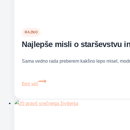
RAZNO
Najlepše misli o starševstvu i
Sama vedno rada preberem kakšno lepo misel, modro
Najlepše
Beri več
misli
o
starševstvu
in
otrocih