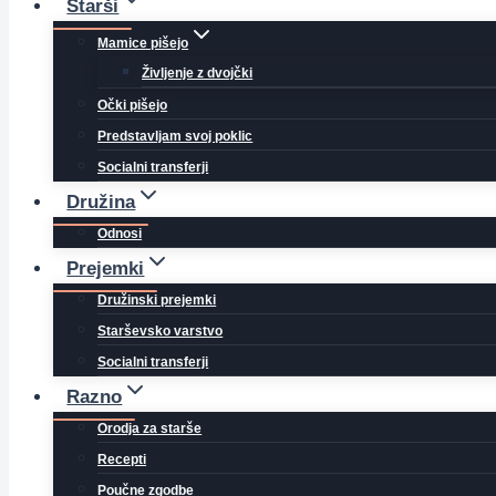
Starši
Mamice pišejo
Življenje z dvojčki
Očki pišejo
Predstavljam svoj poklic
Socialni transferji
Družina
Odnosi
Prejemki
Družinski prejemki
Starševsko varstvo
Socialni transferji
Razno
Orodja za starše
Recepti
Poučne zgodbe