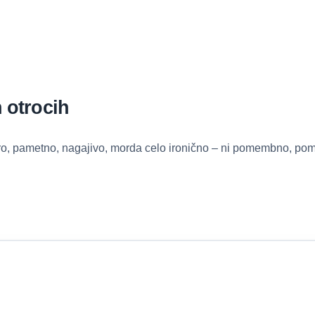
n otrocih
, pametno, nagajivo, morda celo ironično – ni pomembno, pome