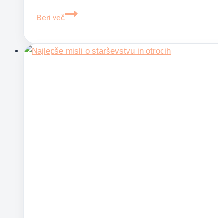
Genialni
Beri več
in
poučni
citati
Antona
Pavloviča
Čehova