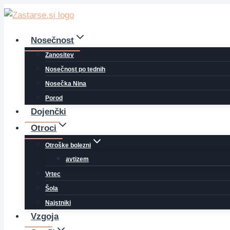
Skip
to
content
Nosečnost
Zanositev
Nosečnost po tednih
Nosečka Nina
Porod
Dojenčki
Otroci
Otroške bolezni
avtizem
Vrtec
Šola
Najstniki
Vzgoja