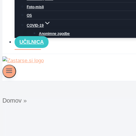
Foto-misli
OS
COVID-19
Anonimne zgodbe
UČILNICA
Domov
»