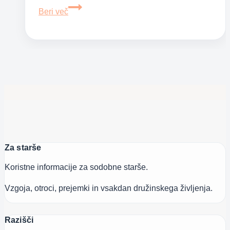
Ali
Beri več
nadure
vplivajo
na
otroški
dodatek?
Za starše
Koristne informacije za sodobne starše.
Vzgoja, otroci, prejemki in vsakdan družinskega življenja.
Razišči