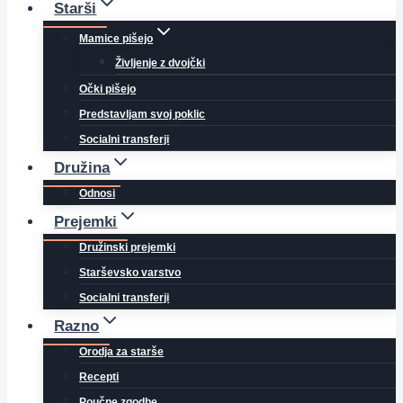
Starši
Mamice pišejo
Življenje z dvojčki
Očki pišejo
Predstavljam svoj poklic
Socialni transferji
Družina
Odnosi
Prejemki
Družinski prejemki
Starševsko varstvo
Socialni transferji
Razno
Orodja za starše
Recepti
Poučne zgodbe