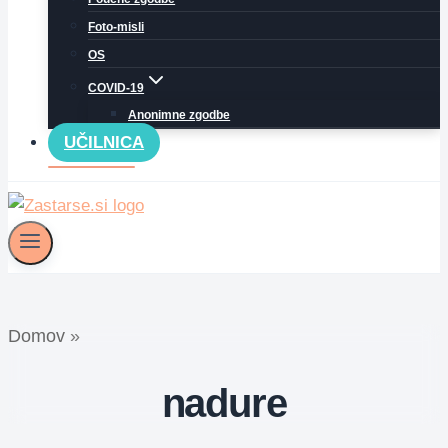
Foto-misli
OS
COVID-19
Anonimne zgodbe
UČILNICA
Domov
»
nadure