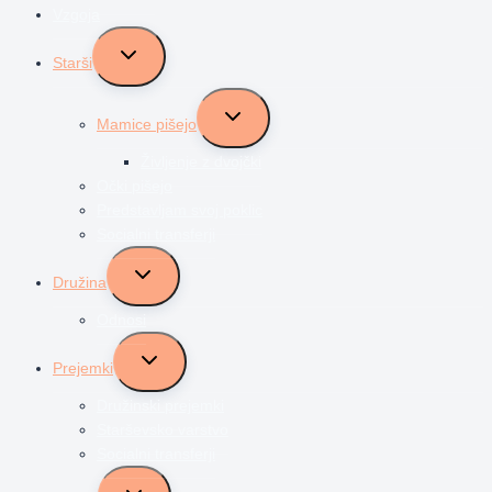
Vzgoja
Toggle
Starši
child
menu
Toggle
Mamice pišejo
child
menu
Življenje z dvojčki
Očki pišejo
Predstavljam svoj poklic
Socialni transferji
Toggle
Družina
child
menu
Odnosi
Toggle
Prejemki
child
menu
Družinski prejemki
Starševsko varstvo
Socialni transferji
Toggle