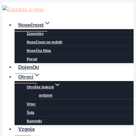
Skip
to
content
Nosečnost
Zanositev
Nosečnost po tednih
Nosečka Nina
Porod
Dojenčki
Otroci
Otroške bolezni
avtizem
Vrtec
Šola
Najstniki
Vzgoja