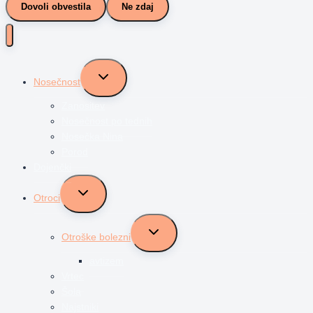
Dovoli obvestila
Ne zdaj
Toggle
Nosečnost
child
menu
Zanositev
Nosečnost po tednih
Nosečka Nina
Porod
Dojenčki
Toggle
Otroci
child
menu
Toggle
Otroške bolezni
child
menu
avtizem
Vrtec
Šola
Najstniki