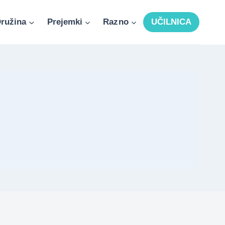
ružina
Prejemki
Razno
UČILNICA