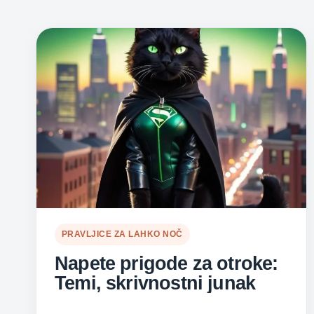
PRAVLJICE ZA LAHKO NOČ
Napete prigode za otroke:
Temi, skrivnostni junak