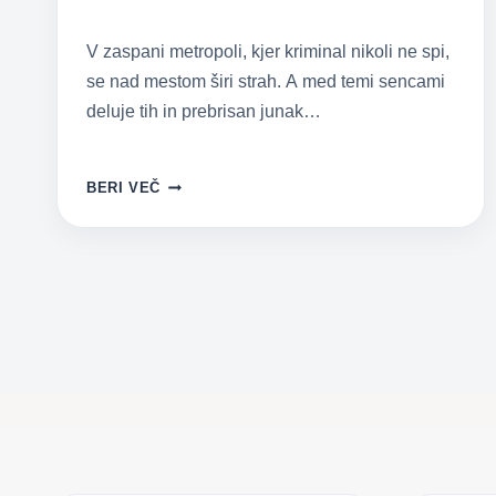
V zaspani metropoli, kjer kriminal nikoli ne spi,
se nad mestom širi strah. A med temi sencami
deluje tih in prebrisan junak…
NAPETE
BERI VEČ
PRIGODE
ZA
OTROKE:
TEMI,
SKRIVNOSTNI
JUNAK