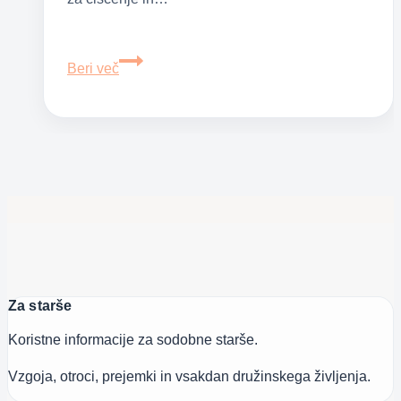
Neverjetno
Beri več
uporabna
soda
bikarbona
–
46
koristnih
nasvetov
Za starše
Koristne informacije za sodobne starše.
Vzgoja, otroci, prejemki in vsakdan družinskega življenja.