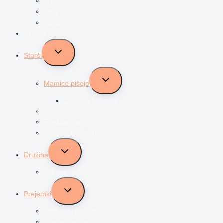
Vrtec
Šola
Najstniki
Vzgoja
Toggle
Starši
child
menu
Toggle
Mamice pišejo
child
menu
Življenje z dvojčki
Očki pišejo
Predstavljam svoj poklic
Socialni transferji
Toggle
Družina
child
menu
Odnosi
Toggle
Prejemki
child
menu
Družinski prejemki
Starševsko varstvo