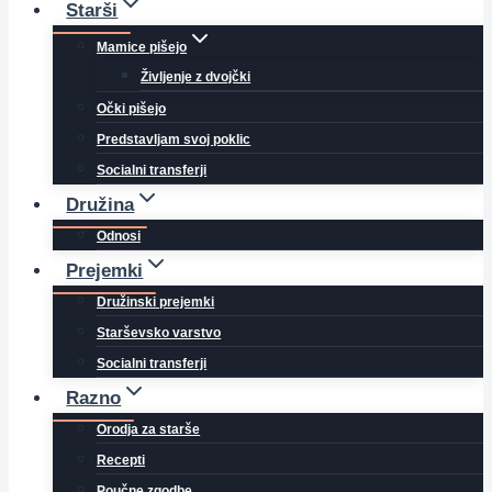
Starši
Mamice pišejo
Življenje z dvojčki
Očki pišejo
Predstavljam svoj poklic
Socialni transferji
Družina
Odnosi
Prejemki
Družinski prejemki
Starševsko varstvo
Socialni transferji
Razno
Orodja za starše
Recepti
Poučne zgodbe