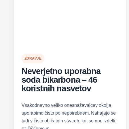
ZDRAVJE
Neverjetno uporabna
soda bikarbona – 46
koristnih nasvetov
Vsakodnevno veliko onesnaževalcev okolja
uporabimo čisto po nepotrebnem. Nahajajo se
tudi v čisto običajnih stvareh, kot so npr. izdelki
za čiščenje in…