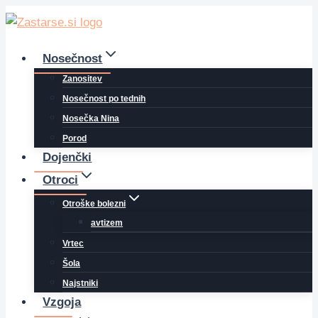
Skip
to
content
Nosečnost
Zanositev
Nosečnost po tednih
Nosečka Nina
Porod
Dojenčki
Otroci
Otroške bolezni
avtizem
Vrtec
Šola
Najstniki
Vzgoja