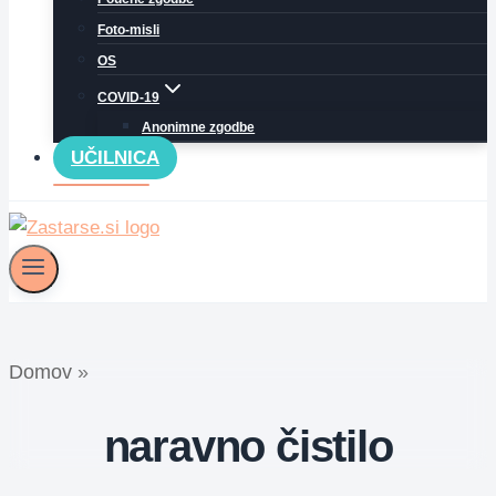
Foto-misli
OS
COVID-19
Anonimne zgodbe
UČILNICA
Domov
»
naravno čistilo