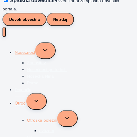
Splošna obvestila
Privzeti kanal za splošna obvestila
portala.
Dovoli obvestila
Ne zdaj
Toggle
Nosečnost
child
menu
Zanositev
Nosečnost po tednih
Nosečka Nina
Porod
Dojenčki
Toggle
Otroci
child
menu
Toggle
Otroške bolezni
child
menu
avtizem