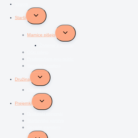
Vzgoja
Toggle
Starši
child
menu
Toggle
Mamice pišejo
child
menu
Življenje z dvojčki
Očki pišejo
Predstavljam svoj poklic
Socialni transferji
Toggle
Družina
child
menu
Odnosi
Toggle
Prejemki
child
menu
Družinski prejemki
Starševsko varstvo
Socialni transferji
Toggle