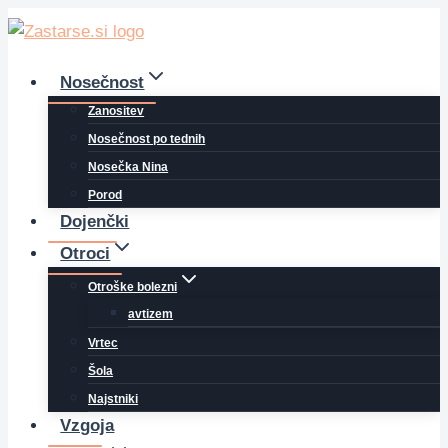
Skip
to
content
Nosečnost
Zanositev
Nosečnost po tednih
Nosečka Nina
Porod
Dojenčki
Otroci
Otroške bolezni
avtizem
Vrtec
Šola
Najstniki
Vzgoja