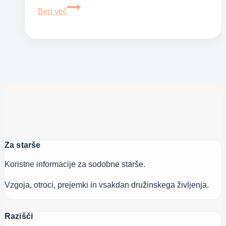
Obloga
Beri več
iz
medu
proti
kašlju
Za starše
Koristne informacije za sodobne starše.
Vzgoja, otroci, prejemki in vsakdan družinskega življenja.
Razišči