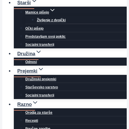
Starši
Mamice pišejo
Življenje z dvojčki
Očki pišejo
Predstavljam svoj poklic
Socialni transferji
Družina
Odnosi
Prejemki
Družinski prejemki
Starševsko varstvo
Socialni transferji
Razno
Orodja za starše
Recepti
Poučne zgodbe