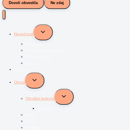
Dovoli obvestila
Ne zdaj
Toggle
Nosečnost
child
menu
Zanositev
Nosečnost po tednih
Nosečka Nina
Porod
Dojenčki
Toggle
Otroci
child
menu
Toggle
Otroške bolezni
child
menu
avtizem
Vrtec
Šola
Najstniki