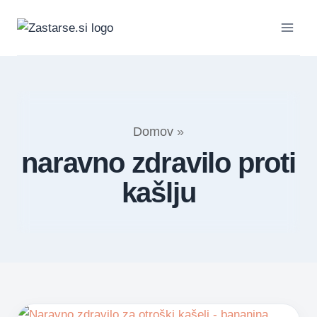
Skip
to
content
Domov
»
naravno zdravilo proti
kašlju