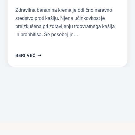
Zdravilna bananina krema je odlično naravno
sredstvo proti kašlju. Njena učinkovitost je
preizkušena pri zdravljenju trdovratnega kašlja
in bronhitisa. Še posebej je…
NARAVNO
BERI VEČ
ZDRAVILO
ZA
OTROŠKI
KAŠELJ
–
BANANINA
KREMA