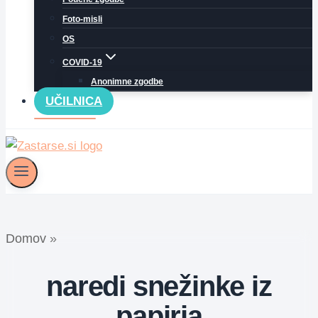
Foto-misli
OS
COVID-19
Anonimne zgodbe
UČILNICA
Domov
»
naredi snežinke iz
papirja