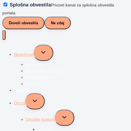
Splošna obvestila
Privzeti kanal za splošna obvestila
portala.
Dovoli obvestila
Ne zdaj
Toggle
Nosečnost
child
menu
Zanositev
Nosečnost po tednih
Nosečka Nina
Porod
Dojenčki
Toggle
Otroci
child
menu
Toggle
Otroške bolezni
child
menu
avtizem