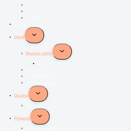
Vrtec
Šola
Najstniki
Vzgoja
Toggle
Starši
child
menu
Toggle
Mamice pišejo
child
menu
Življenje z dvojčki
Očki pišejo
Predstavljam svoj poklic
Socialni transferji
Toggle
Družina
child
menu
Odnosi
Toggle
Prejemki
child
menu
Družinski prejemki