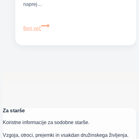
naprej…
Kako
Beri več
naredimo
snežinke
iz
papirja
–
šest
video
idej
Za starše
Koristne informacije za sodobne starše.
Vzgoja, otroci, prejemki in vsakdan družinskega življenja.