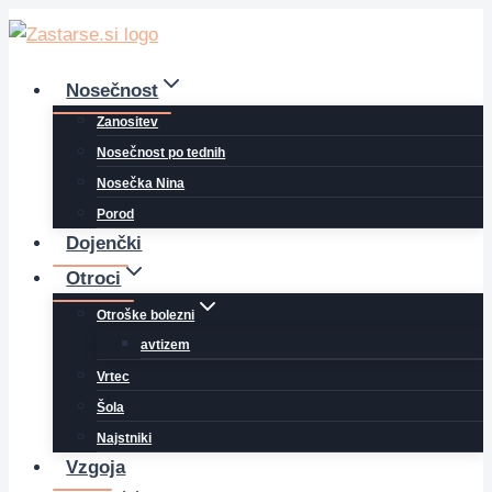
Skip
to
content
Nosečnost
Zanositev
Nosečnost po tednih
Nosečka Nina
Porod
Dojenčki
Otroci
Otroške bolezni
avtizem
Vrtec
Šola
Najstniki
Vzgoja