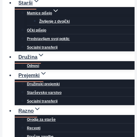
Starši
Mamice pišejo
Življenje z dvojčki
Očki pišejo
Predstavljam svoj poklic
Socialni transferji
Družina
Odnosi
Prejemki
Družinski prejemki
Starševsko varstvo
Socialni transferji
Razno
Orodja za starše
Recepti
Poučne zgodbe