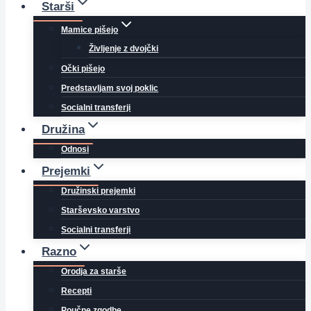
Starši
Mamice pišejo
Življenje z dvojčki
Očki pišejo
Predstavljam svoj poklic
Socialni transferji
Družina
Odnosi
Prejemki
Družinski prejemki
Starševsko varstvo
Socialni transferji
Razno
Orodja za starše
Recepti
Poučne zgodbe