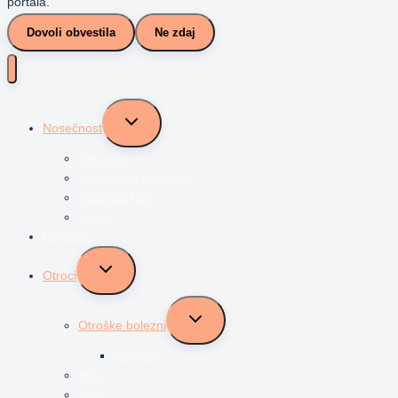
portala.
Dovoli obvestila
Ne zdaj
Toggle
Nosečnost
child
menu
Zanositev
Nosečnost po tednih
Nosečka Nina
Porod
Dojenčki
Toggle
Otroci
child
menu
Toggle
Otroške bolezni
child
menu
avtizem
Vrtec
Šola