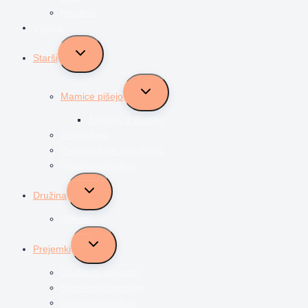
Najstniki
Vzgoja
Toggle
Starši
child
menu
Toggle
Mamice pišejo
child
menu
Življenje z dvojčki
Očki pišejo
Predstavljam svoj poklic
Socialni transferji
Toggle
Družina
child
menu
Odnosi
Toggle
Prejemki
child
menu
Družinski prejemki
Starševsko varstvo
Socialni transferji