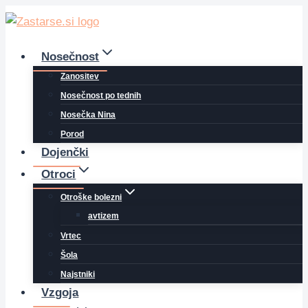
Skip
to
content
Nosečnost
Zanositev
Nosečnost po tednih
Nosečka Nina
Porod
Dojenčki
Otroci
Otroške bolezni
avtizem
Vrtec
Šola
Najstniki
Vzgoja