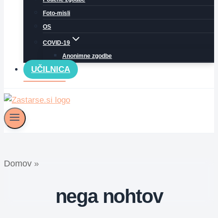
Foto-misli
OS
COVID-19
Anonimne zgodbe
UČILNICA
Domov
»
nega nohtov