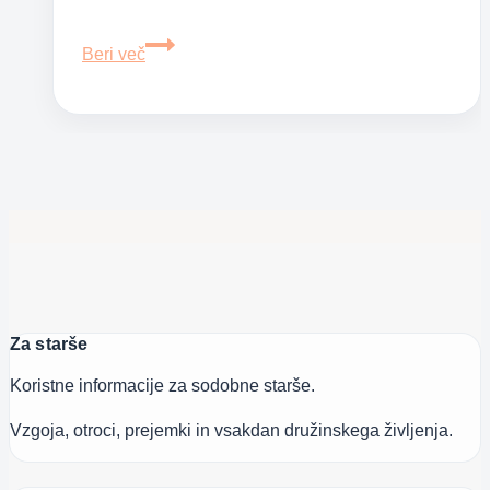
Arganovo
Beri več
olje
–
zlati
nektar
lepote
Za starše
Koristne informacije za sodobne starše.
Vzgoja, otroci, prejemki in vsakdan družinskega življenja.