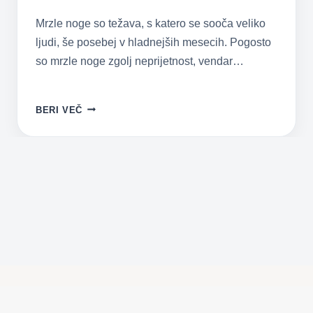
Mrzle noge so težava, s katero se sooča veliko
ljudi, še posebej v hladnejših mesecih. Pogosto
so mrzle noge zgolj neprijetnost, vendar…
MRZLE
BERI VEČ
NOGE:
ZAKAJ
SO
MRZLE
IN
KAKO
SI
LAHKO
POMAGAMO?