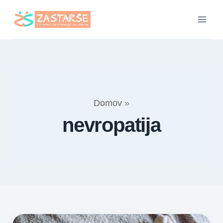
Skip
to
content
Domov
»
nevropatija