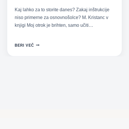
Kaj lahko za to storite danes? Zakaj inštrukcije
niso primerne za osnovnošolce? M. Kristanc v
knjigi Moj otrok je brihten, samo učiti…
ŽELITE,
BERI VEČ
DA
BO
VAŠ
OTROK
ODGOVOREN,
SAMOSTOJEN,
Z
JASNIMI
CILJI
PRI
18
LETIH?