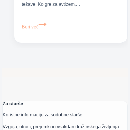
težave. Ko gre za avtizem,…
Simptomi
Beri več
in
zgodnji
znaki
avtizma
Za starše
Koristne informacije za sodobne starše.
Vzgoja, otroci, prejemki in vsakdan družinskega življenja.