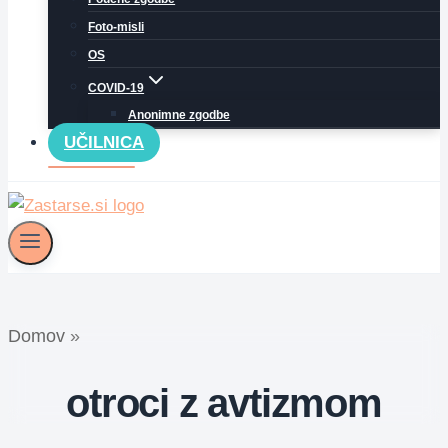
Foto-misli
OS
COVID-19
Anonimne zgodbe
UČILNICA
Domov
»
otroci z avtizmom