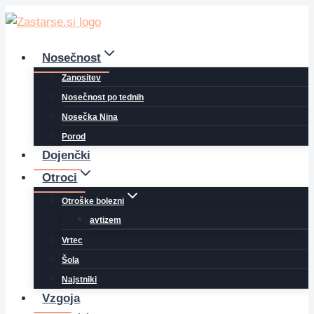
Skip
to
content
Nosečnost
Zanositev
Nosečnost po tednih
Nosečka Nina
Porod
Dojenčki
Otroci
Otroške bolezni
avtizem
Vrtec
Šola
Najstniki
Vzgoja