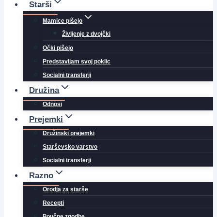
Starši
Mamice pišejo
Življenje z dvojčki
Očki pišejo
Predstavljam svoj poklic
Socialni transferji
Družina
Odnosi
Prejemki
Družinski prejemki
Starševsko varstvo
Socialni transferji
Razno
Orodja za starše
Recepti
Poučne zgodbe