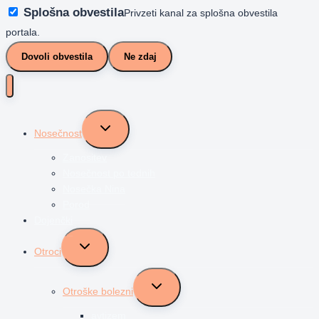
Splošna obvestila
Privzeti kanal za splošna obvestila
portala.
Dovoli obvestila
Ne zdaj
Toggle
Nosečnost
child
menu
Zanositev
Nosečnost po tednih
Nosečka Nina
Porod
Dojenčki
Toggle
Otroci
child
menu
Toggle
Otroške bolezni
child
menu
avtizem