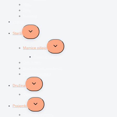
Vrtec
Šola
Najstniki
Vzgoja
Toggle
Starši
child
menu
Toggle
Mamice pišejo
child
menu
Življenje z dvojčki
Očki pišejo
Predstavljam svoj poklic
Socialni transferji
Toggle
Družina
child
menu
Odnosi
Toggle
Prejemki
child
menu
Družinski prejemki