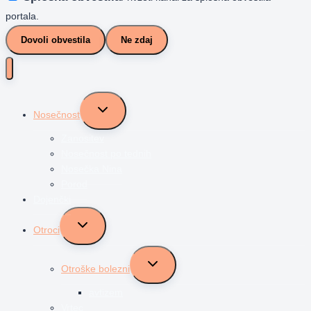
portala.
Dovoli obvestila
Ne zdaj
Toggle
Nosečnost
child
menu
Zanositev
Nosečnost po tednih
Nosečka Nina
Porod
Dojenčki
Toggle
Otroci
child
menu
Toggle
Otroške bolezni
child
menu
avtizem
Vrtec