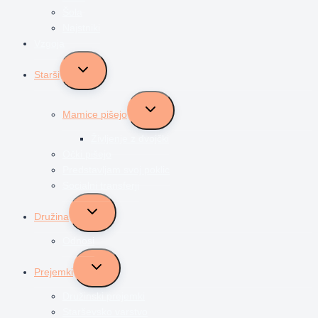
Šola
Najstniki
Vzgoja
Toggle
Starši
child
menu
Toggle
Mamice pišejo
child
menu
Življenje z dvojčki
Očki pišejo
Predstavljam svoj poklic
Socialni transferji
Toggle
Družina
child
menu
Odnosi
Toggle
Prejemki
child
menu
Družinski prejemki
Starševsko varstvo