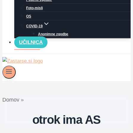
Foto-misli
OS
COVID-19
Anonimne zgodbe
UČILNICA
Domov
»
otrok ima AS