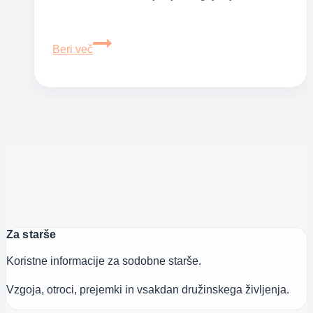
Moj
Beri več
otrok
ima
v
razredu
avtista
–
aspergerjev
sindrom
Za starše
Koristne informacije za sodobne starše.
Vzgoja, otroci, prejemki in vsakdan družinskega življenja.