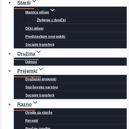
Starši
Mamice pišejo
Življenje z dvojčki
Očki pišejo
Predstavljam svoj poklic
Socialni transferji
Družina
Odnosi
Prejemki
Družinski prejemki
Starševsko varstvo
Socialni transferji
Razno
Orodja za starše
Recepti
Poučne zgodbe