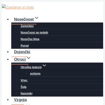
Skip
to
content
Nosečnost
Zanositev
Nosečnost po tednih
Nosečka Nina
Porod
Dojenčki
Otroci
Otroške bolezni
avtizem
Vrtec
Šola
Najstniki
Vzgoja