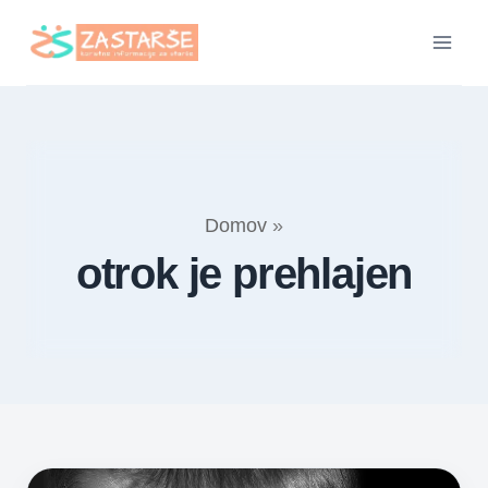
Skip
to
content
Domov
»
otrok je prehlajen