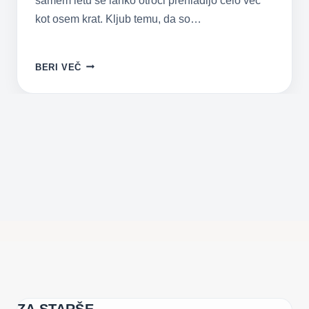
samem letu se lahko otroci prehladijo celo več
kot osem krat. Kljub temu, da so…
KO
BERI VEČ
SE
VAŠ
OTROK
PREHLADI