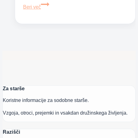
Lekcija,
Beri več
ki
sem
jo
dobila
s
hčerino
fantovsko
frizuro
Za starše
Koristne informacije za sodobne starše.
Vzgoja, otroci, prejemki in vsakdan družinskega življenja.
Razišči