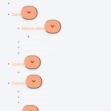
Vzgoja
Toggle
Starši
child
menu
Toggle
Mamice pišejo
child
menu
Življenje z dvojčki
Očki pišejo
Predstavljam svoj poklic
Socialni transferji
Toggle
Družina
child
menu
Odnosi
Toggle
Prejemki
child
menu
Družinski prejemki
Starševsko varstvo
Socialni transferji
Toggle