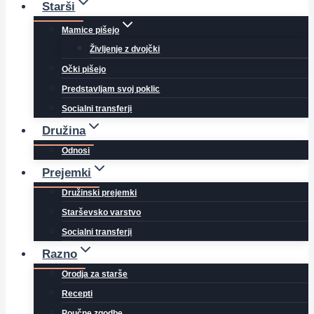
Starši
Mamice pišejo
Življenje z dvojčki
Očki pišejo
Predstavljam svoj poklic
Socialni transferji
Družina
Odnosi
Prejemki
Družinski prejemki
Starševsko varstvo
Socialni transferji
Razno
Orodja za starše
Recepti
Poučne zgodbe