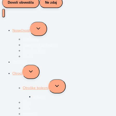
Dovoli obvestila
Ne zdaj
Toggle
Nosečnost
child
menu
Zanositev
Nosečnost po tednih
Nosečka Nina
Porod
Dojenčki
Toggle
Otroci
child
menu
Toggle
Otroške bolezni
child
menu
avtizem
Vrtec
Šola
Najstniki