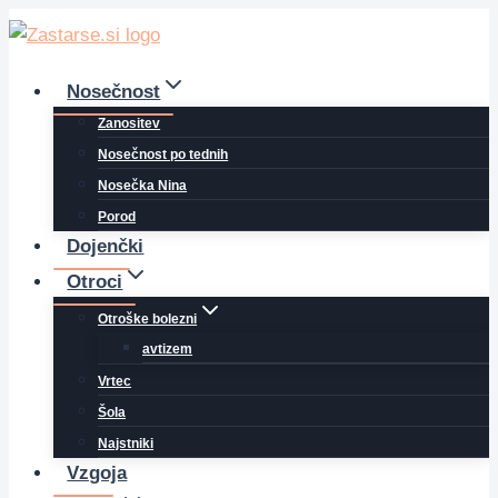
Skip
to
content
Nosečnost
Zanositev
Nosečnost po tednih
Nosečka Nina
Porod
Dojenčki
Otroci
Otroške bolezni
avtizem
Vrtec
Šola
Najstniki
Vzgoja