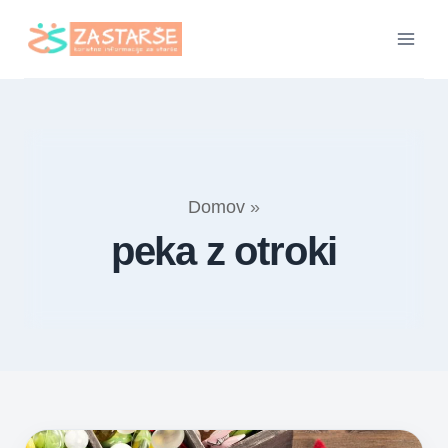
Skip
to
content
Domov
»
peka z otroki