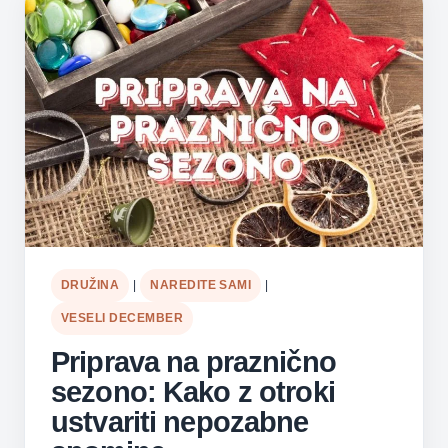
DRUŽINA
|
NAREDITE SAMI
|
VESELI DECEMBER
Priprava na praznično
sezono: Kako z otroki
ustvariti nepozabne