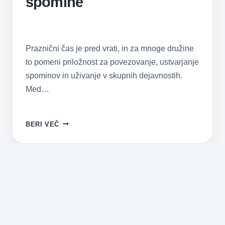
spomine
Praznični čas je pred vrati, in za mnoge družine
to pomeni priložnost za povezovanje, ustvarjanje
spominov in uživanje v skupnih dejavnostih.
Med…
PRIPRAVA
BERI VEČ
NA
PRAZNIČNO
SEZONO:
KAKO
Z
OTROKI
USTVARITI
NEPOZABNE