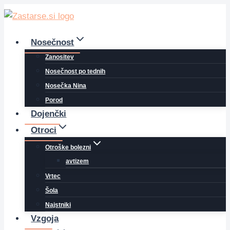
Skip
to
content
Nosečnost
Zanositev
Nosečnost po tednih
Nosečka Nina
Porod
Dojenčki
Otroci
Otroške bolezni
avtizem
Vrtec
Šola
Najstniki
Vzgoja