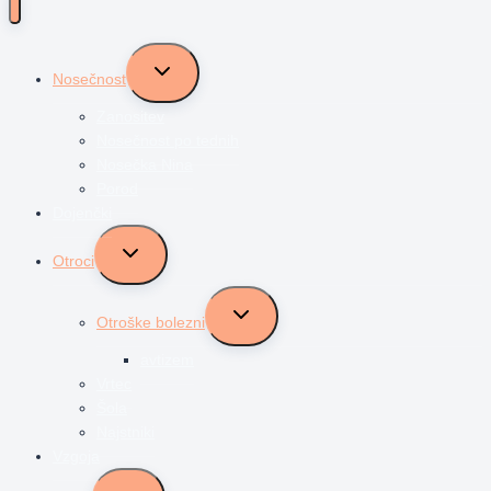
Toggle
Nosečnost
child
menu
Zanositev
Nosečnost po tednih
Nosečka Nina
Porod
Dojenčki
Toggle
Otroci
child
menu
Toggle
Otroške bolezni
child
menu
avtizem
Vrtec
Šola
Najstniki
Vzgoja
Toggle