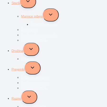
Starši
child
menu
Toggle
Mamice pišejo
child
menu
Življenje z dvojčki
Očki pišejo
Predstavljam svoj poklic
Socialni transferji
Toggle
Družina
child
menu
Odnosi
Toggle
Prejemki
child
menu
Družinski prejemki
Starševsko varstvo
Socialni transferji
Toggle
Razno
child
menu
Orodja za starše