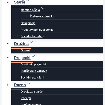
Starši
Mamice pišejo
Življenje z dvojčki
Očki pišejo
Predstavljam svoj poklic
Socialni transferji
Družina
Odnosi
Prejemki
Družinski prejemki
Starševsko varstvo
Socialni transferji
Razno
Orodja za starše
Recepti
Poučne zgodbe