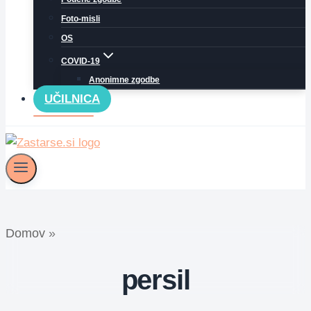
Foto-misli
OS
COVID-19
Anonimne zgodbe
UČILNICA
Domov
»
persil