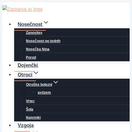
Skip
to
content
Nosečnost
Zanositev
Nosečnost po tednih
Nosečka Nina
Porod
Dojenčki
Otroci
Otroške bolezni
avtizem
Vrtec
Šola
Najstniki
Vzgoja