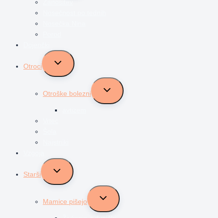
Zanositev
Nosečnost po tednih
Nosečka Nina
Porod
Dojenčki
Toggle
Otroci
child
menu
Toggle
Otroške bolezni
child
menu
avtizem
Vrtec
Šola
Najstniki
Vzgoja
Toggle
Starši
child
menu
Toggle
Mamice pišejo
child
menu
Življenje z dvojčki