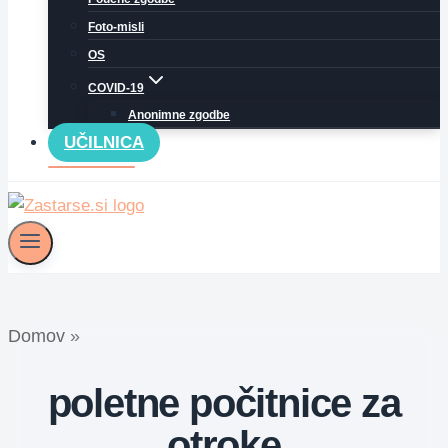
Foto-misli
OS
COVID-19
Anonimne zgodbe
UČILNICA
Domov
»
poletne počitnice za
otroke