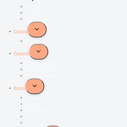
Očki pišejo
Predstavljam svoj poklic
Socialni transferji
Toggle
Družina
child
menu
Odnosi
Toggle
Prejemki
child
menu
Družinski prejemki
Starševsko varstvo
Socialni transferji
Toggle
Razno
child
menu
Orodja za starše
Recepti
Poučne zgodbe
Foto-misli
OS