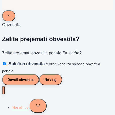
×
Obvestila
Želite prejemati obvestila?
Želite prejemati obvestila portala Za starše?
Splošna obvestila
Privzeti kanal za splošna obvestila
portala.
Dovoli obvestila
Ne zdaj
Toggle
Nosečnost
child
menu