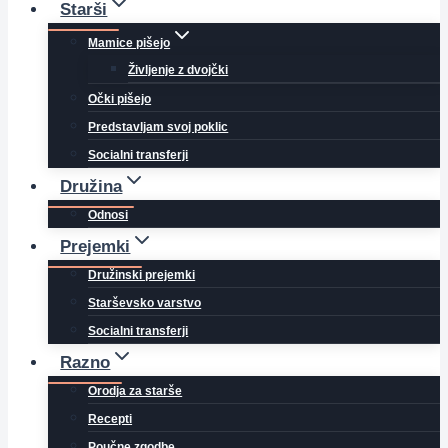
Starši
Mamice pišejo
Življenje z dvojčki
Očki pišejo
Predstavljam svoj poklic
Socialni transferji
Družina
Odnosi
Prejemki
Družinski prejemki
Starševsko varstvo
Socialni transferji
Razno
Orodja za starše
Recepti
Poučne zgodbe