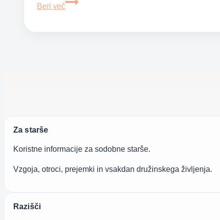
Policijska
Beri več
ura
za
mladostnika
Za starše
Koristne informacije za sodobne starše.
Vzgoja, otroci, prejemki in vsakdan družinskega življenja.
Razišči