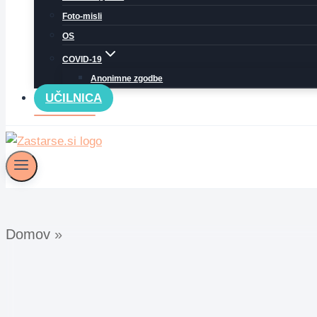
Foto-misli
OS
COVID-19
Anonimne zgodbe
UČILNICA
Domov
»