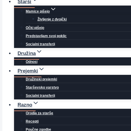
Starši
Mamice pišejo
Življenje z dvojčki
Očki pišejo
Predstavljam svoj poklic
Socialni transferji
Družina
Odnosi
Prejemki
Družinski prejemki
Starševsko varstvo
Socialni transferji
Razno
Orodja za starše
Recepti
Poučne zgodbe