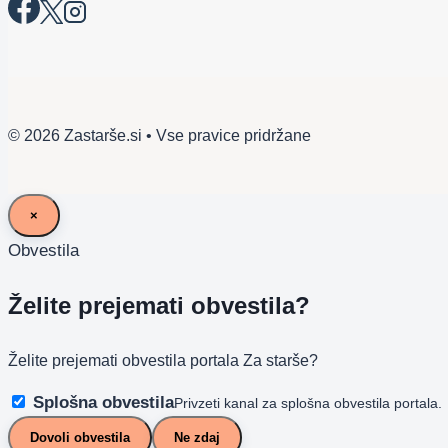
© 2026 Zastarše.si • Vse pravice pridržane
×
Obvestila
Želite prejemati obvestila?
Želite prejemati obvestila portala Za starše?
Splošna obvestila
Privzeti kanal za splošna obvestila portala.
Dovoli obvestila
Ne zdaj