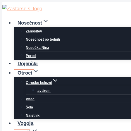
Skip
to
content
Nosečnost
Zanositev
Nosečnost po tednih
Nosečka Nina
Porod
Dojenčki
Otroci
Otroške bolezni
avtizem
Vrtec
Šola
Najstniki
Vzgoja