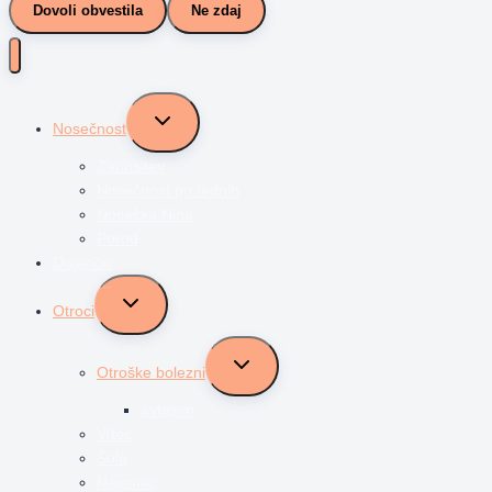
Dovoli obvestila
Ne zdaj
Toggle
Nosečnost
child
menu
Zanositev
Nosečnost po tednih
Nosečka Nina
Porod
Dojenčki
Toggle
Otroci
child
menu
Toggle
Otroške bolezni
child
menu
avtizem
Vrtec
Šola
Najstniki