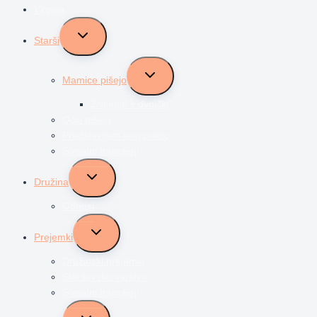
Vzgoja
Toggle
Starši
child
menu
Toggle
Mamice pišejo
child
menu
Življenje z dvojčki
Očki pišejo
Predstavljam svoj poklic
Socialni transferji
Toggle
Družina
child
menu
Odnosi
Toggle
Prejemki
child
menu
Družinski prejemki
Starševsko varstvo
Socialni transferji
Toggle