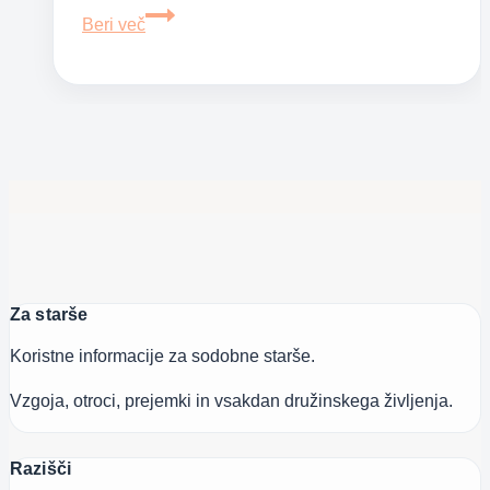
Spolna
Beri več
zloraba
otrok
v
Sloveniji
Za starše
Koristne informacije za sodobne starše.
Vzgoja, otroci, prejemki in vsakdan družinskega življenja.
Razišči