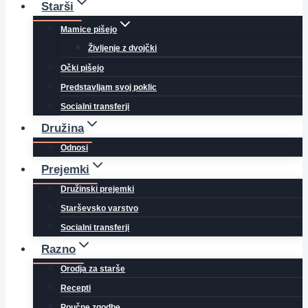
Starši
Mamice pišejo
Življenje z dvojčki
Očki pišejo
Predstavljam svoj poklic
Socialni transferji
Družina
Odnosi
Prejemki
Družinski prejemki
Starševsko varstvo
Socialni transferji
Razno
Orodja za starše
Recepti
Poučne zgodbe