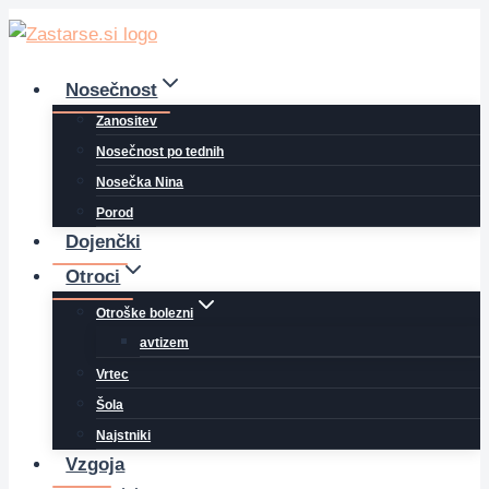
Skip
to
content
Nosečnost
Zanositev
Nosečnost po tednih
Nosečka Nina
Porod
Dojenčki
Otroci
Otroške bolezni
avtizem
Vrtec
Šola
Najstniki
Vzgoja