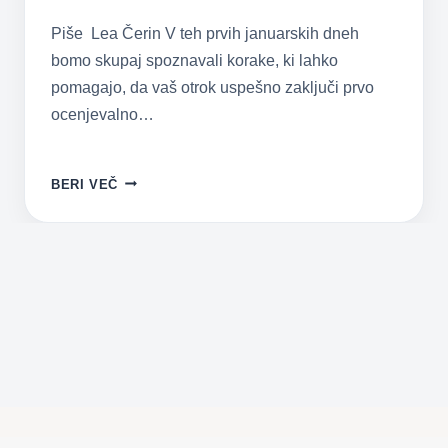
Piše Lea Čerin V teh prvih januarskih dneh
bomo skupaj spoznavali korake, ki lahko
pomagajo, da vaš otrok uspešno zaključi prvo
ocenjevalno…
UČNO
BERI VEČ
USPEŠEN
JANUAR
–
ZAKAJ
JE
POSTAVLJANJE
CILJEV
KORISTNO?