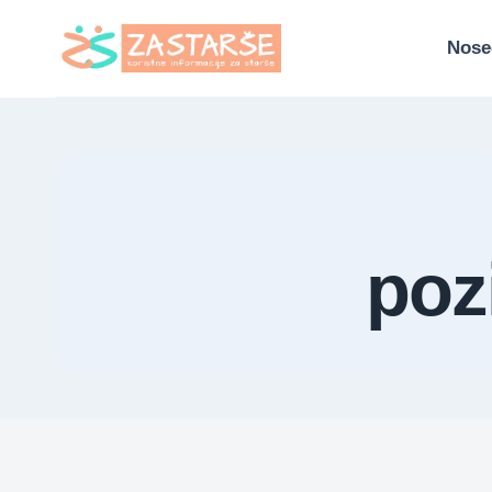
Skip
to
Nose
content
poz