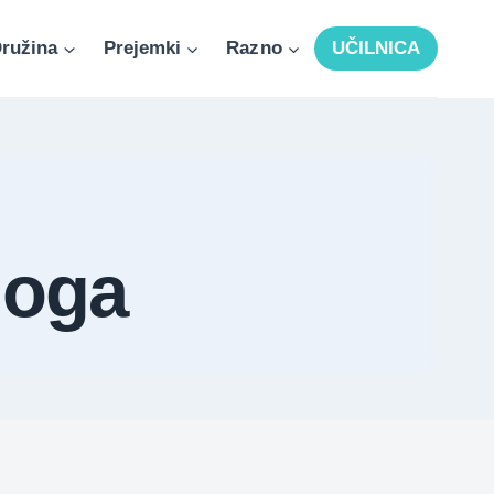
ružina
Prejemki
Razno
UČILNICA
loga