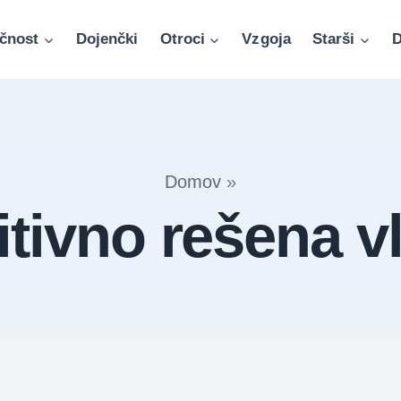
čnost
Dojenčki
Otroci
Vzgoja
Starši
D
Domov
»
itivno rešena v