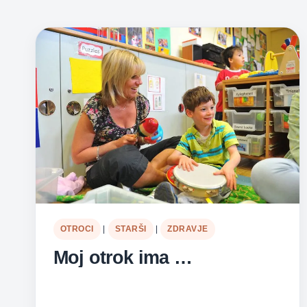
OTROCI
|
STARŠI
|
ZDRAVJE
Moj otrok ima …