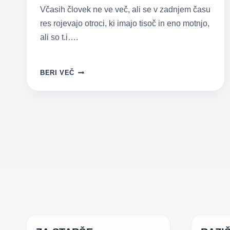
Včasih človek ne ve več, ali se v zadnjem času
res rojevajo otroci, ki imajo tisoč in eno motnjo,
ali so t.i….
MOJ
BERI VEČ
OTROK
IMA
…