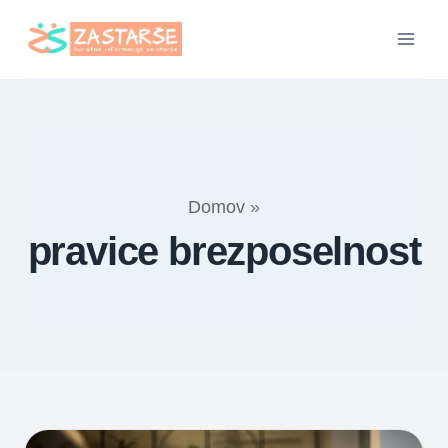
Skip
to
content
Domov
»
pravice brezposelnost