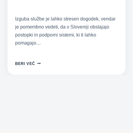
zavarovanja in nove
zaposlitve
Izguba službe je lahko stresen dogodek, vendar
je pomembno vedeti, da v Sloveniji obstajajo
postopki in podporni sistemi, ki ti lahko
pomagajo…
IZGUBA
BERI VEČ
SLUŽBE:
KAKO
DO
NADOMESTILA
ZA
BREZPOSELNOST,
ZDRAVSTVENEGA
ZAVAROVANJA
IN
NOVE