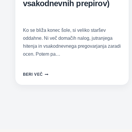
vsakodnevnih prepirov)
Ko se bliža konec šole, si veliko staršev
oddahne. Ni več domačih nalog, jutranjega
hitenja in vsakodnevnega pregovarjanja zaradi
ocen. Potem pa…
KAKO
BERI VEČ
OTROKA
MED
POLETNIMI
POČITNICAMI
ODLEPITI
OD
EKRANOV
(BREZ
VSAKODNEVNIH
PREPIROV)