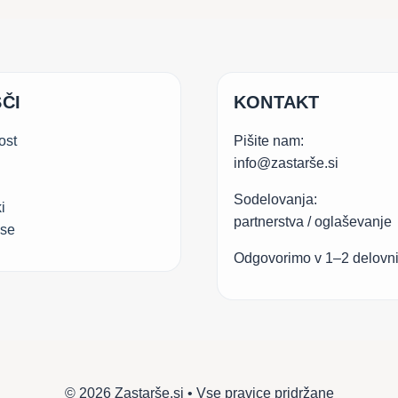
ČI
KONTAKT
ost
Pišite nam:
info@zastarše.si
Sodelovanja:
i
partnerstva / oglaševanje
.se
Odgovorimo v 1–2 delovn
© 2026 Zastarše.si • Vse pravice pridržane