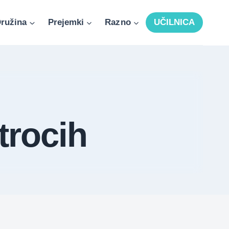
ružina
Prejemki
Razno
UČILNICA
trocih