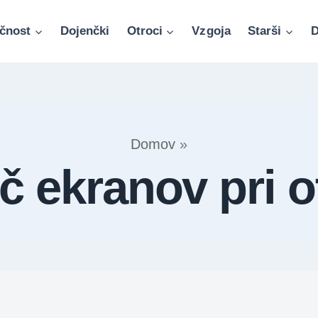
čnost
Dojenčki
Otroci
Vzgoja
Starši
D
Domov
»
č ekranov pri o