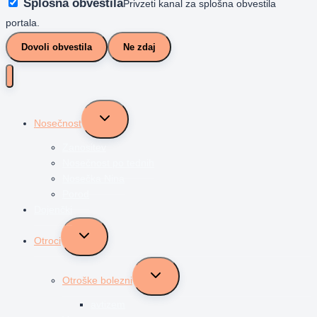
Splošna obvestila
Privzeti kanal za splošna obvestila
portala.
Dovoli obvestila
Ne zdaj
Toggle
Nosečnost
child
menu
Zanositev
Nosečnost po tednih
Nosečka Nina
Porod
Dojenčki
Toggle
Otroci
child
menu
Toggle
Otroške bolezni
child
menu
avtizem