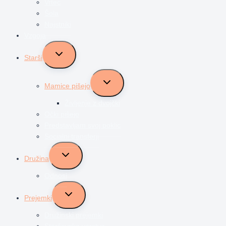
Vrtec
Šola
Najstniki
Vzgoja
Toggle
Starši
child
menu
Toggle
Mamice pišejo
child
menu
Življenje z dvojčki
Očki pišejo
Predstavljam svoj poklic
Socialni transferji
Toggle
Družina
child
menu
Odnosi
Toggle
Prejemki
child
menu
Družinski prejemki
Starševsko varstvo