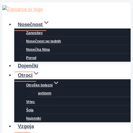
Skip
to
content
Nosečnost
Zanositev
Nosečnost po tednih
Nosečka Nina
Porod
Dojenčki
Otroci
Otroške bolezni
avtizem
Vrtec
Šola
Najstniki
Vzgoja