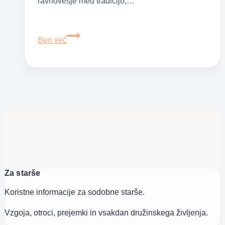
ravnovesje med tradicijo,…
Priljubljena
Beri več
otroška
imena
v
Sloveniji
–
pomen
in
izvor
Za starše
Koristne informacije za sodobne starše.
Vzgoja, otroci, prejemki in vsakdan družinskega življenja.