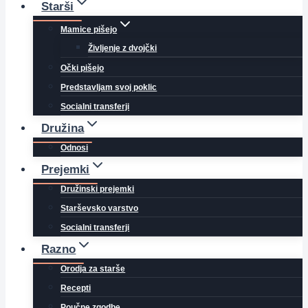
Starši
Mamice pišejo
Življenje z dvojčki
Očki pišejo
Predstavljam svoj poklic
Socialni transferji
Družina
Odnosi
Prejemki
Družinski prejemki
Starševsko varstvo
Socialni transferji
Razno
Orodja za starše
Recepti
Poučne zgodbe