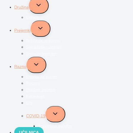
Toggle
Družina
child
menu
Odnosi
Toggle
Prejemki
child
menu
Družinski prejemki
Starševsko varstvo
Socialni transferji
Toggle
Razno
child
menu
Orodja za starše
Recepti
Poučne zgodbe
Foto-misli
OS
Toggle
COVID-19
child
menu
Anonimne zgodbe
UČILNICA