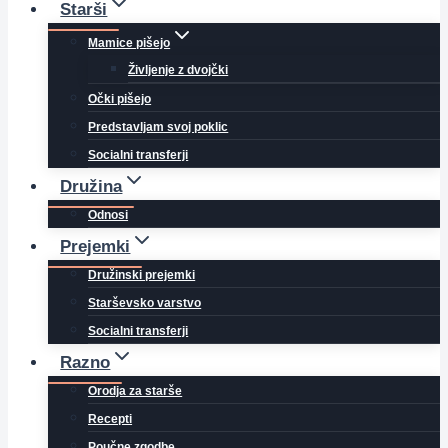
Starši
Mamice pišejo
Življenje z dvojčki
Očki pišejo
Predstavljam svoj poklic
Socialni transferji
Družina
Odnosi
Prejemki
Družinski prejemki
Starševsko varstvo
Socialni transferji
Razno
Orodja za starše
Recepti
Poučne zgodbe