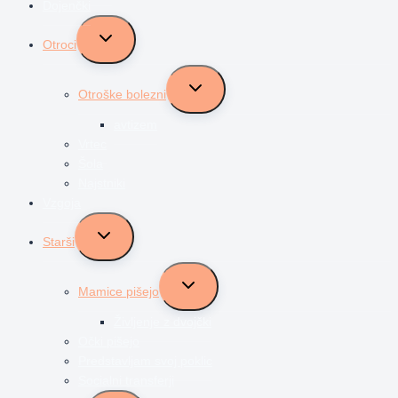
Dojenčki
Toggle
Otroci
child
menu
Toggle
Otroške bolezni
child
menu
avtizem
Vrtec
Šola
Najstniki
Vzgoja
Toggle
Starši
child
menu
Toggle
Mamice pišejo
child
menu
Življenje z dvojčki
Očki pišejo
Predstavljam svoj poklic
Socialni transferji