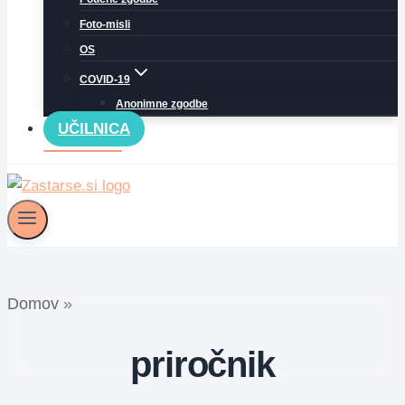
Foto-misli
OS
COVID-19
Anonimne zgodbe
UČILNICA
Domov
»
priročnik