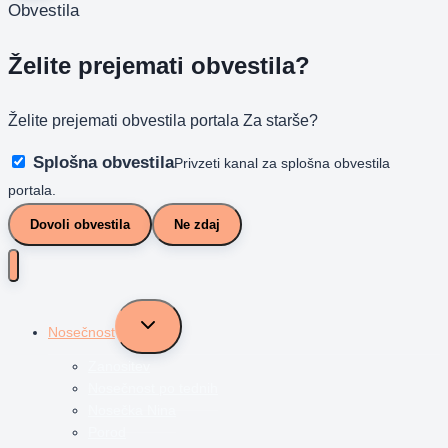
Obvestila
Želite prejemati obvestila?
Želite prejemati obvestila portala Za starše?
Splošna obvestila
Privzeti kanal za splošna obvestila
portala.
Dovoli obvestila
Ne zdaj
Toggle
Nosečnost
child
menu
Zanositev
Nosečnost po tednih
Nosečka Nina
Porod