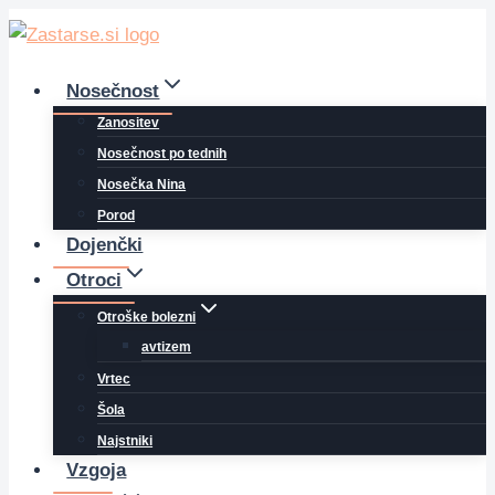
Skip
to
content
Nosečnost
Zanositev
Nosečnost po tednih
Nosečka Nina
Porod
Dojenčki
Otroci
Otroške bolezni
avtizem
Vrtec
Šola
Najstniki
Vzgoja