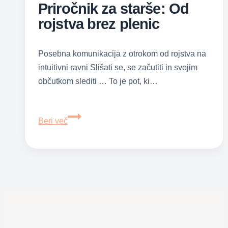
Priročnik za starše: Od
rojstva brez plenic
Posebna komunikacija z otrokom od rojstva na
intuitivni ravni Slišati se, se začutiti in svojim
občutkom slediti … To je pot, ki…
Priročnik
Beri več
za
starše:
Od
rojstva
brez
plenic