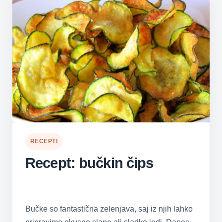
RECEPTI
Recept: bučkin čips
Bučke so fantastična zelenjava, saj iz njih lahko