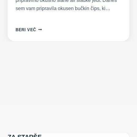
pripravimo okusno slane ali sladke jedi. Danes
sem vam pripravila okusen bučkin čips, ki…
RECEPT:
BERI VEČ
BUČKIN
ČIPS