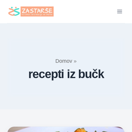
Skip
to
content
Domov
»
recepti iz bučk