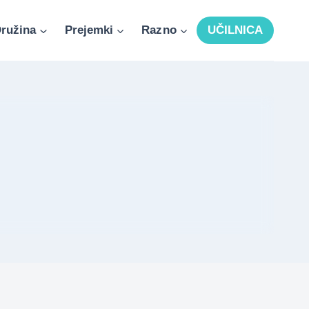
ružina
Prejemki
Razno
UČILNICA