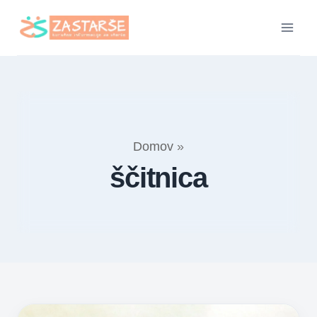
Skip
to
content
Domov
»
ščitnica