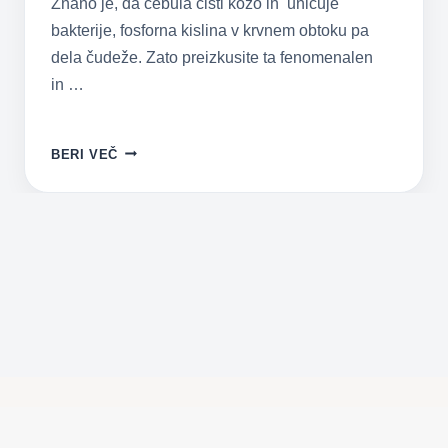
Znano je, da čebula čisti kožo in uničuje
bakterije, fosforna kislina v krvnem obtoku pa
dela čudeže. Zato preizkusite ta fenomenalen
in …
RDEČA
BERI VEČ
ČEBULA
ZDRAVI
ŠČITNICO
(RECEPT)