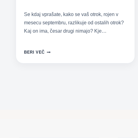
Se kdaj vprašate, kako se vaš otrok, rojen v
mesecu septembru, razlikuje od ostalih otrok?
Kaj on ima, česar drugi nimajo? Kje…
SKRIVNOSTI
BERI VEČ
SEPTEMBRSKIH
OTROK