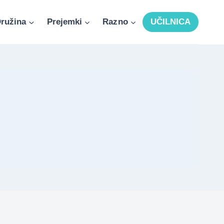
ružina
Prejemki
Razno
UČILNICA