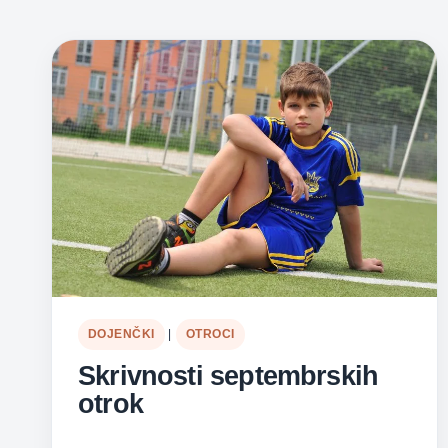
DOJENČKI
|
OTROCI
Skrivnosti septembrskih
otrok