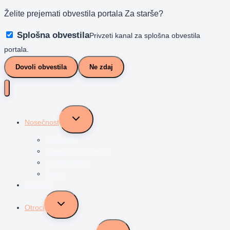
Želite prejemati obvestila portala Za starše?
Splošna obvestila
Privzeti kanal za splošna obvestila
portala.
Dovoli obvestila
Ne zdaj
Toggle
Nosečnost
child
menu
Zanositev
Nosečnost po tednih
Nosečka Nina
Porod
Dojenčki
Toggle
Otroci
child
menu
Toggle