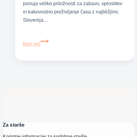
ponuja veliko priložnosti za zabavo, sprostitev
in kakovostno preživljanje časa z najbližjimi.
Slovenija…
Najlepše
Beri več
destinacije
za
zimske
družinske
izlete
v
Sloveniji
Za starše
Koristne informacije za sodobne starše.