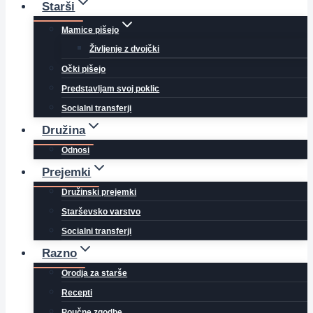
Starši
Mamice pišejo
Življenje z dvojčki
Očki pišejo
Predstavljam svoj poklic
Socialni transferji
Družina
Odnosi
Prejemki
Družinski prejemki
Starševsko varstvo
Socialni transferji
Razno
Orodja za starše
Recepti
Poučne zgodbe