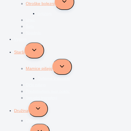
Otroške bolezni
child
menu
avtizem
Vrtec
Šola
Najstniki
Vzgoja
Toggle
Starši
child
menu
Toggle
Mamice pišejo
child
menu
Življenje z dvojčki
Očki pišejo
Predstavljam svoj poklic
Socialni transferji
Toggle
Družina
child
menu
Odnosi
Toggle