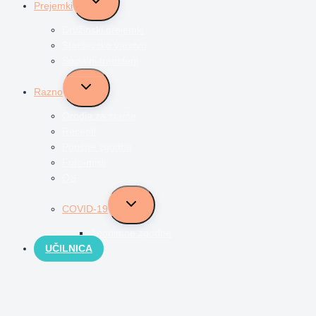
Prejemki
child
menu
Družinski prejemki
Starševsko varstvo
Socialni transferji
Toggle
Razno
child
menu
Orodja za starše
Recepti
Poučne zgodbe
Foto-misli
OS
Toggle
COVID-19
child
menu
Anonimne zgodbe
UČILNICA