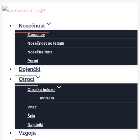
Skip
to
content
Nosečnost
Zanositev
Nosečnost po tednih
Nosečka Nina
Porod
Dojenčki
Otroci
Otroške bolezni
avtizem
Vrtec
Šola
Najstniki
Vzgoja