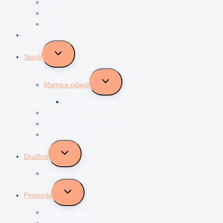
Vrtec
Šola
Najstniki
Vzgoja
Toggle
Starši
child
menu
Toggle
Mamice pišejo
child
menu
Življenje z dvojčki
Očki pišejo
Predstavljam svoj poklic
Socialni transferji
Toggle
Družina
child
menu
Odnosi
Toggle
Prejemki
child
menu
Družinski prejemki
Starševsko varstvo