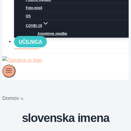
Foto-misli
OS
COVID-19
Anonimne zgodbe
UČILNICA
Domov
»
slovenska imena