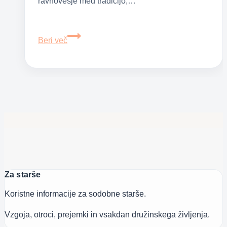
ravnovesje med tradicijo,…
Priljubljena
Beri več
otroška
imena
v
Sloveniji
–
pomen
in
izvor
Za starše
Koristne informacije za sodobne starše.
Vzgoja, otroci, prejemki in vsakdan družinskega življenja.