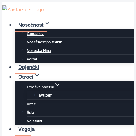
Skip
to
content
Nosečnost
Zanositev
Nosečnost po tednih
Nosečka Nina
Porod
Dojenčki
Otroci
Otroške bolezni
avtizem
Vrtec
Šola
Najstniki
Vzgoja