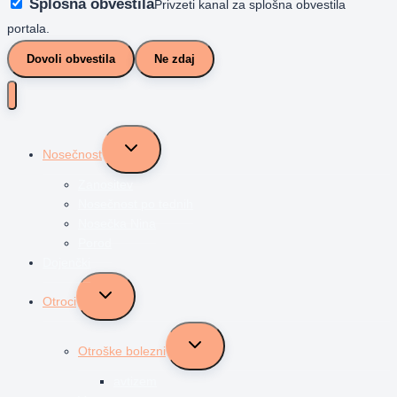
Splošna obvestila
Privzeti kanal za splošna obvestila
portala.
Dovoli obvestila
Ne zdaj
Toggle
Nosečnost
child
menu
Zanositev
Nosečnost po tednih
Nosečka Nina
Porod
Dojenčki
Toggle
Otroci
child
menu
Toggle
Otroške bolezni
child
menu
avtizem