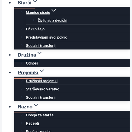
Starši
Mamice pišejo
Življenje z dvojčki
Očki pišejo
Predstavljam svoj poklic
Socialni transferji
Družina
Odnosi
Prejemki
Družinski prejemki
Starševsko varstvo
Socialni transferji
Razno
Orodja za starše
Recepti
Poučne zgodbe