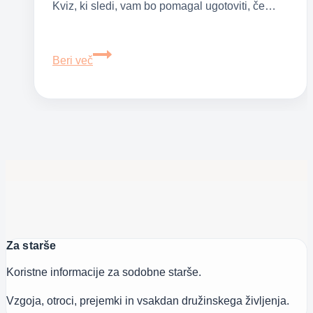
Kviz, ki sledi, vam bo pomagal ugotoviti, če…
Rešite
Beri več
test
–
kako
hitro
se
razburite
na
otroka
Za starše
Koristne informacije za sodobne starše.
Vzgoja, otroci, prejemki in vsakdan družinskega življenja.