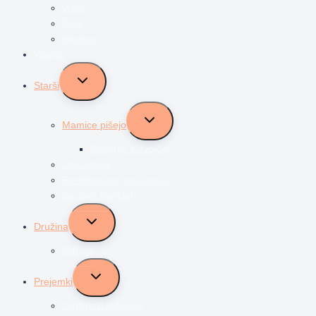
Vrtec
Šola
Najstniki
Vzgoja
Toggle
Starši
child
menu
Toggle
Mamice pišejo
child
menu
Življenje z dvojčki
Očki pišejo
Predstavljam svoj poklic
Socialni transferji
Toggle
Družina
child
menu
Odnosi
Toggle
Prejemki
child
menu
Družinski prejemki