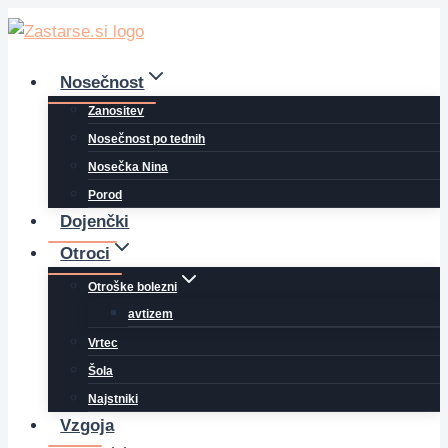
Skip
to
content
Nosečnost
Zanositev
Nosečnost po tednih
Nosečka Nina
Porod
Dojenčki
Otroci
Otroške bolezni
avtizem
Vrtec
Šola
Najstniki
Vzgoja