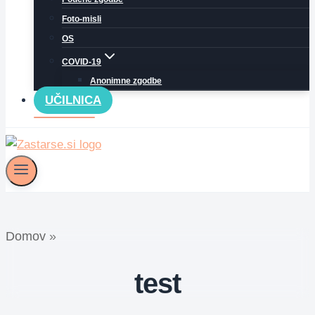
Foto-misli
OS
COVID-19
Anonimne zgodbe
UČILNICA
Domov
»
test