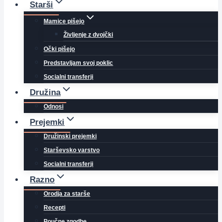
Starši
Mamice pišejo
Življenje z dvojčki
Očki pišejo
Predstavljam svoj poklic
Socialni transferji
Družina
Odnosi
Prejemki
Družinski prejemki
Starševsko varstvo
Socialni transferji
Razno
Orodja za starše
Recepti
Poučne zgodbe