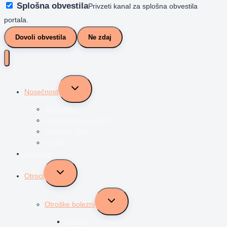
Splošna obvestila
Privzeti kanal za splošna obvestila
portala.
Dovoli obvestila
Ne zdaj
Toggle
Nosečnost
child
menu
Zanositev
Nosečnost po tednih
Nosečka Nina
Porod
Dojenčki
Toggle
Otroci
child
menu
Toggle
Otroške bolezni
child
menu
avtizem