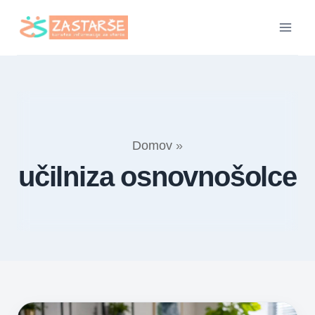
Skip
to
content
Domov
»
učilniza osnovnošolce