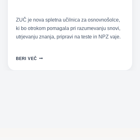
ZUČ je nova spletna učilnica za osnovnošolce,
ki bo otrokom pomagala pri razumevanju snovi,
utrjevanju znanja, pripravi na teste in NPZ vaje.
KO
BERI VEČ
OTROK
REČE:
“JAZ
TEGA
NE
RAZUMEM.”
NASTAJA
NOVA
SPLETNA
UČILNICA
ZUČ.