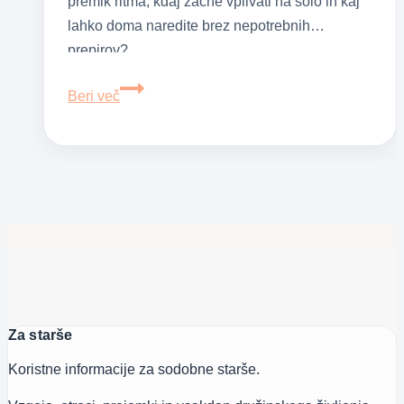
premik ritma, kdaj začne vplivati na šolo in kaj
lahko doma naredite brez nepotrebnih
prepirov?
Ko
Beri več
najstnik
zamenja
noč
za
dan:
ponoči
buden,
podnevi
pa
Za starše
spi
Koristne informacije za sodobne starše.