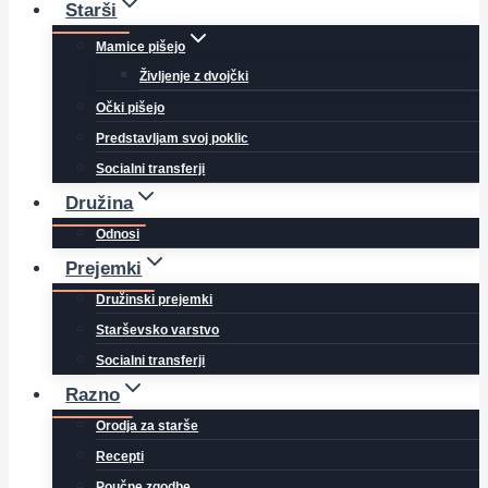
Starši
Mamice pišejo
Življenje z dvojčki
Očki pišejo
Predstavljam svoj poklic
Socialni transferji
Družina
Odnosi
Prejemki
Družinski prejemki
Starševsko varstvo
Socialni transferji
Razno
Orodja za starše
Recepti
Poučne zgodbe