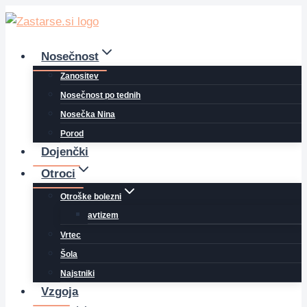
Skip
to
content
Nosečnost
Zanositev
Nosečnost po tednih
Nosečka Nina
Porod
Dojenčki
Otroci
Otroške bolezni
avtizem
Vrtec
Šola
Najstniki
Vzgoja