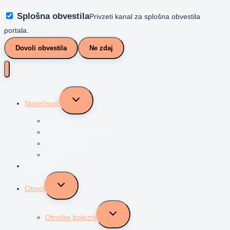
Splošna obvestila
Privzeti kanal za splošna obvestila
portala.
Dovoli obvestila
Ne zdaj
Toggle
Nosečnost
child
menu
Zanositev
Nosečnost po tednih
Nosečka Nina
Porod
Dojenčki
Toggle
Otroci
child
menu
Toggle
Otroške bolezni
child
menu