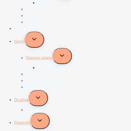
avtizem
Vrtec
Šola
Najstniki
Vzgoja
Toggle
Starši
child
menu
Toggle
Mamice pišejo
child
menu
Življenje z dvojčki
Očki pišejo
Predstavljam svoj poklic
Socialni transferji
Toggle
Družina
child
menu
Odnosi
Toggle
Prejemki
child
menu