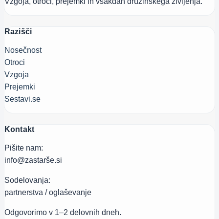
Vzgoja, otroci, prejemki in vsakdan družinskega življenja.
Razišči
Nosečnost
Otroci
Vzgoja
Prejemki
Sestavi.se
Kontakt
Pišite nam:
info@zastarše.si
Sodelovanja:
partnerstva / oglaševanje
Odgovorimo v 1–2 delovnih dneh.