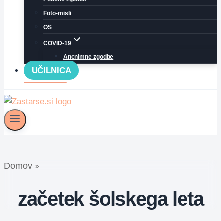
Foto-misli
OS
COVID-19
Anonimne zgodbe
UČILNICA
Domov
»
začetek šolskega leta