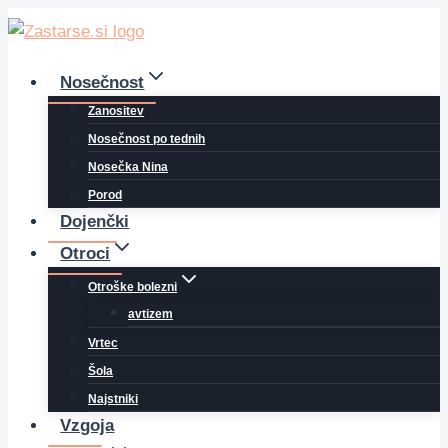
Skip
to
content
Nosečnost
Zanositev
Nosečnost po tednih
Nosečka Nina
Porod
Dojenčki
Otroci
Otroške bolezni
avtizem
Vrtec
Šola
Najstniki
Vzgoja