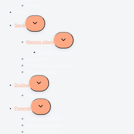
Najstniki
Vzgoja
Toggle
Starši
child
menu
Toggle
Mamice pišejo
child
menu
Življenje z dvojčki
Očki pišejo
Predstavljam svoj poklic
Socialni transferji
Toggle
Družina
child
menu
Odnosi
Toggle
Prejemki
child
menu
Družinski prejemki
Starševsko varstvo
Socialni transferji