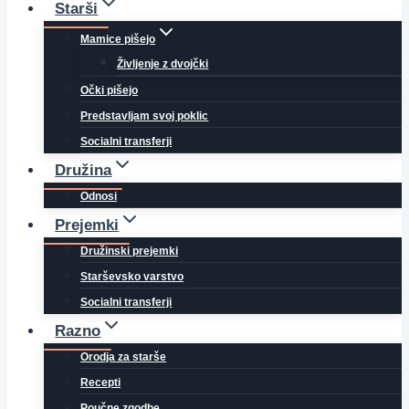
Starši
Mamice pišejo
Življenje z dvojčki
Očki pišejo
Predstavljam svoj poklic
Socialni transferji
Družina
Odnosi
Prejemki
Družinski prejemki
Starševsko varstvo
Socialni transferji
Razno
Orodja za starše
Recepti
Poučne zgodbe