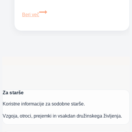
6
Beri več
nasvetov
za
boljši
odnos
starša
in
najstnika
Za starše
Koristne informacije za sodobne starše.
Vzgoja, otroci, prejemki in vsakdan družinskega življenja.