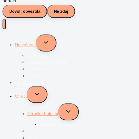
portala.
Dovoli obvestila
Ne zdaj
Toggle
Nosečnost
child
menu
Zanositev
Nosečnost po tednih
Nosečka Nina
Porod
Dojenčki
Toggle
Otroci
child
menu
Toggle
Otroške bolezni
child
menu
avtizem
Vrtec
Šola