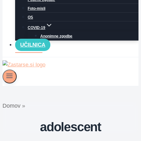
Foto-misli
OS
COVID-19
Anonimne zgodbe
UČILNICA
Domov
»
adolescent